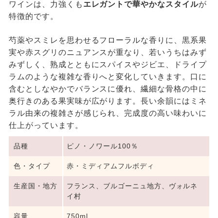
ワインは、力強くも
エレガントで華やかなスタイル
が
特徴的です。
芍薬やスミレを思わせるフローラルな香りに、黒系果
実や赤スグリのニュアンスが重なり、若いうちはみず
みずしく、熟成とともにスパイスやジビエ、ドライプ
ラムのような複雑な香りへと変化していきます。口に
含むとしなやかでバランスに優れ、繊細な骨格の中に
奥行きのある果実味が広がります。長い余韻にはミネ
ラル由来の複雑さが感じられ、完成度の高い味わいに
仕上がっています。
品種
ピノ・ノワール100％
色・タイプ
赤・ミディアムフルボディ
生産国・地方
フランス、ブルゴーニュ地方、ヴォルネ
イ村
容量
750ml