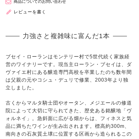
商品についてのお問い合わせ
レビューを書く
力強さと複雑味に富んだ1本
ブセイ・ローランはモンテリー村で5世代続く家族経
営のワイナリーです。現当主ローラン・ブセイは、ダ
ヴァイエ村にある醸造専門高校を卒業したのち数年間
は父親の元やコシュ・デュリで修業、2003年より独
立しました。
古くからマルタ騎士団やオータン、メジエールの修道
院によって大切に守られてきた、歴史ある銘醸地「ヴ
ォルネイ」。急斜面に広がる畑からは、フィネスと気
品に満ちたワインが生み出されます。標高約300m、
南向きの石灰質土壌に位置する区画から造られるこの