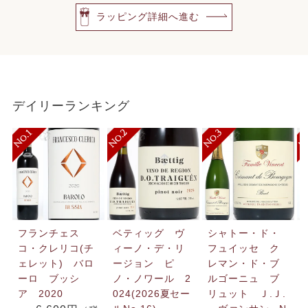
ラッピング詳細へ進む
デイリーランキング
フランチェス
ベティッグ ヴ
シャトー・ド・
コ・クレリコ(チ
ィーノ・デ・リ
フュイッセ ク
ェレット) バロ
ージョン ピ
レマン・ド・ブ
ーロ ブッシ
ノ・ノワール 2
ルゴーニュ ブ
ア 2020
024(2026夏セー
リュット Ｊ.Ｊ.