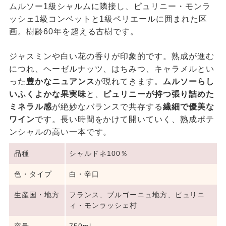
ムルソー1級シャルムに隣接し、ピュリニー・モンラ
ッシェ1級コンベットと1級ペリエールに囲まれた区
画。樹齢60年を超える古樹です。
ジャスミンや白い花の香りが印象的です。熟成が進む
につれ、ヘーゼルナッツ、はちみつ、キャラメルとい
った
豊かなニュアンス
が現れてきます。
ムルソーらし
いふくよかな果実味
と、
ピュリニーが持つ張り詰めた
ミネラル感
が絶妙なバランスで共存する
繊細で優美な
ワイン
です。長い時間をかけて開いていく、熟成ポテ
ンシャルの高い一本です。
品種
シャルドネ100％
色・タイプ
白・辛口
生産国・地方
フランス、ブルゴーニュ地方、ピュリニ
ィ・モンラッシェ村