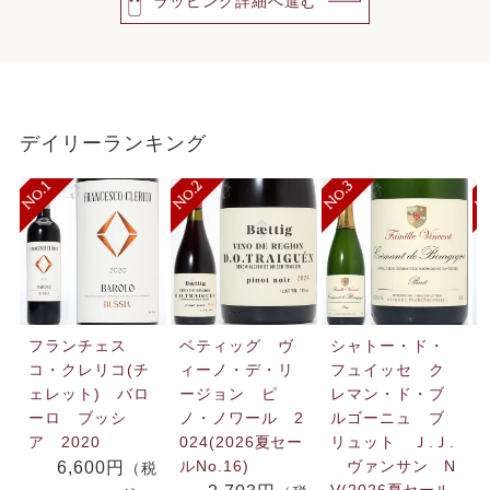
ラッピング詳細へ進む
デイリーランキング
フランチェス
ベティッグ ヴ
シャトー・ド・
コ・クレリコ(チ
ィーノ・デ・リ
フュイッセ ク
ェレット) バロ
ージョン ピ
レマン・ド・ブ
ーロ ブッシ
ノ・ノワール 2
ルゴーニュ ブ
ア 2020
024(2026夏セー
リュット Ｊ.Ｊ.
ルNo.16)
ヴァンサン N
6,600円
（税
V(2026夏セール