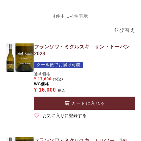
4
件中
1
-
4
件表示
並び替え
フランソワ・ミクルスキ サン・トーバン
2023
クール便でお届け可能
通常価格
¥
17,600
(税込)
WG価格
¥
16,000
税込
カートに入れる
お気に入りに登録する
フランソワ・ミクルスキ ムルソー 1er