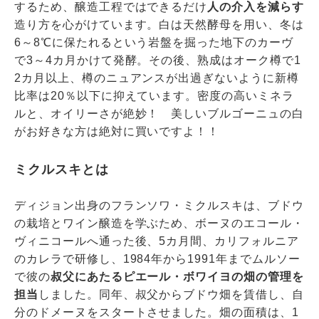
するため、醸造工程ではできるだけ
人の介入を減らす
造り方を心がけています。白は天然酵母を用い、冬は
6～8℃に保たれるという岩盤を掘った地下のカーヴ
で3～4カ月かけて発酵。その後、熟成はオーク樽で1
2カ月以上、樽のニュアンスが出過ぎないように新樽
比率は20％以下に抑えています。密度の高いミネラ
ルと、オイリーさが絶妙！ 美しいブルゴーニュの白
がお好きな方は絶対に買いですよ！！
ミクルスキとは
ディジョン出身のフランソワ・ミクルスキは、ブドウ
の栽培とワイン醸造を学ぶため、ボーヌのエコール・
ヴィニコールへ通った後、5カ月間、カリフォルニア
のカレラで研修し、1984年から1991年までムルソー
で彼の
叔父にあたるピエール・ボワイヨの畑の管理を
担当
しました。同年、叔父からブドウ畑を賃借し、自
分のドメーヌをスタートさせました。畑の面積は、1