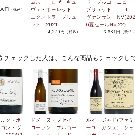
ムスー ロゼ キュ
ド・ブルゴーニュ
730円
ヴェ・ポーレット
ブリュット Ｊ.Ｊ
（税込）
エクストラ・ブリュ
ヴァンサン NV(20
ット 2021
6夏セールNo.22)
4,270円
3,681円
（税込）
（税込
をチェックした人は、こんな商品もチェックし
マルク・ボ
ドメーヌ・ブセイ・
ルイ・ジャド(ファミ
マコン・ヴ
ローラン ブルゴー
ーユ・ガジェ) シャ