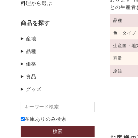
料理から選ぶ
との生産者
品種
商品を探す
色・タイプ
産地
生産国・地
品種
容量
価格
原語
食品
グッズ
在庫ありのみ検索
検索