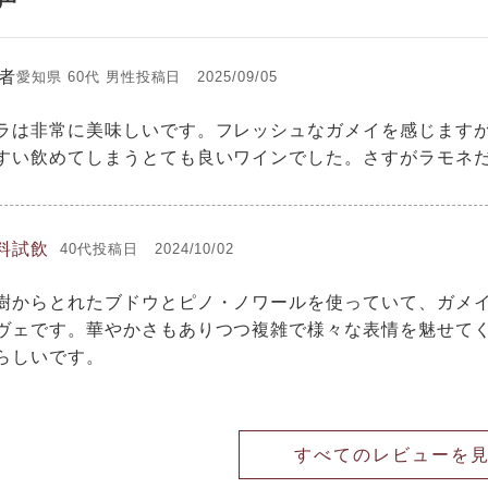
者
愛知県
60代
男性
投稿日
2025/09/05
ラは非常に美味しいです。フレッシュなガメイを感じます
すい飲めてしまうとても良いワインでした。さすがラモネ
料試飲
40代
投稿日
2024/10/02
樹からとれたブドウとピノ・ノワールを使っていて、ガメ
ヴェです。華やかさもありつつ複雑で様々な表情を魅せて
らしいです。
すべてのレビューを