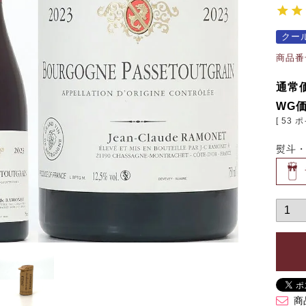
クー
商品番
通常
WG
[
53
ポ
熨斗
商