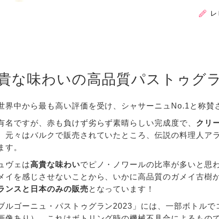
レ
貴な味わいの高品質パストゥグ
世界中から最も高い評価を受け、シャサーニュNo.1と称賛
有名ですが、赤も負けず劣らず素晴らしい完成度で、
クリ
 元々はバルクで販売されていたところ、伝説の料理人ア
ます。
ュヴェは
高貴な味わい
でピノ・ノワールの比率が多いと思わ
メイを感じさせないことから、いかに高品質のガメイ古樹
ランスと日本のみの販売
となっています！
ブルゴーニュ・パストゥグラン2023」には、一部ボトル
画像あり）。これはボトリング時の機械不具合によるもの