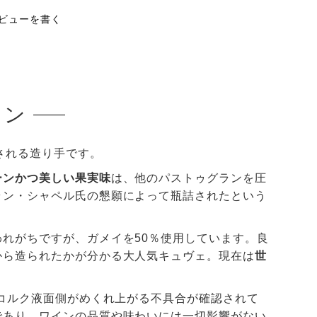
ビューを書く
ラン
される造り手です。
ーンかつ美しい果実味
は、他のパストゥグランを圧
ラン・シャペル氏の懇願によって瓶詰されたという
れがちですが、ガメイを50％使用しています。良
から造られたかが分かる大人気キュヴェ。現在は
世
でコルク液面側がめくれ上がる不具合が確認されて
であり、ワインの品質や味わいには一切影響がない