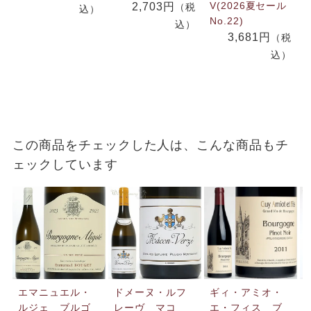
V(2026夏セール
2,703円
（税
込）
No.22)
込）
3,681円
（税
込）
この商品をチェックした人は、こんな商品もチ
ェックしています
エマニュエル・
ドメーヌ・ルフ
ギィ・アミオ・
ルジェ ブルゴ
レーヴ マコ
エ・フィス ブ