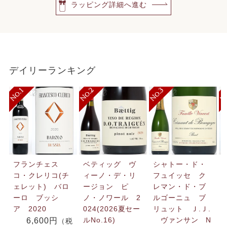
ラッピング詳細へ進む
デイリーランキング
フランチェス
ベティッグ ヴ
シャトー・ド・
コ・クレリコ(チ
ィーノ・デ・リ
フュイッセ ク
ェレット) バロ
ージョン ピ
レマン・ド・ブ
ーロ ブッシ
ノ・ノワール 2
ルゴーニュ ブ
ア 2020
024(2026夏セー
リュット Ｊ.Ｊ.
ルNo.16)
ヴァンサン N
6,600円
（税