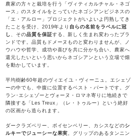
農家の方々と栽培を行う「ヴィティカルチャル・ネゴ
ース」のスタイルをとっていたネゴシアンビジネスの
「エ・アルロー」プロジェクトがいよいよ円熟してき
たことを受け、2019年より
自らの名前をラベルに冠
し
、その
品質を保証
する、新しく生まれ変わったブラ
ンドです。品質もドメーヌものと変わりませんが、ノ
ウハウや哲学、成功や喜びを共に分かち合い、農家へ
還元したいという思いからネゴシアンという立場で畑
を動かしています。
平均樹齢60年超のヴィエイユ・ヴィーニュ。エシェゾ
ーの中でも、中腹に位置するベスト・パートです。グ
ラン･エシェゾーとヴォーヌ・ロマネ寄りに地続きで
隣接する「Les Treux」（レ・トゥルー）という絶好
の区画から造られます。
ダークラズベリー、ボイセンベリー、カシスなどの
シ
ルキーでジューシーな果実
。グリップのあるタンニン