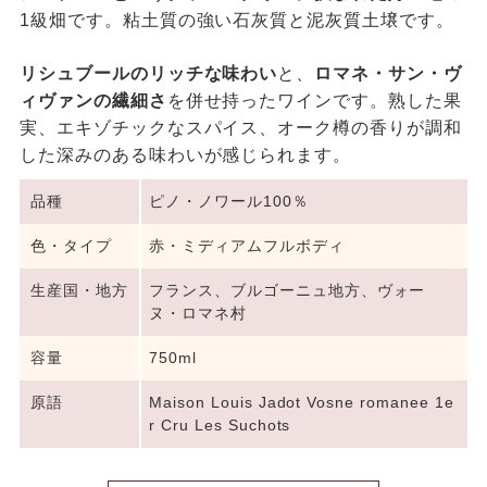
1級畑です。粘土質の強い石灰質と泥灰質土壌です。
リシュブールのリッチな味わい
と、
ロマネ・サン・ヴ
ィヴァンの繊細さ
を併せ持ったワインです。熟した果
実、エキゾチックなスパイス、オーク樽の香りが調和
した深みのある味わいが感じられます。
品種
ピノ・ノワール100％
色・タイプ
赤・ミディアムフルボディ
生産国・地方
フランス、ブルゴーニュ地方、ヴォー
ヌ・ロマネ村
容量
750ml
原語
Maison Louis Jadot Vosne romanee 1e
r Cru Les Suchots