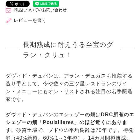
商品についてのお問い合わせ
レビューを書く
長期熟成に耐えうる至宝のグ
ラン・クリュ！
ダヴィド・デュバンは、アラン・デュカスも推薦する
造り手として、今や数々の三ツ星レストランのワイ
ン・メニューにもオン・リストされる注目の若手醸造
家です。
ダヴィド・デュバンのエシェゾーの畑は
DRC所有のエ
シェゾーの畑「Poulailleres」のほど近くにありま
す
。砂質土壌で、ブドウの平均樹齢は70年です。樽発
酵（40%新樽、60% 1～3年樽）、14カ月間樽熟成。