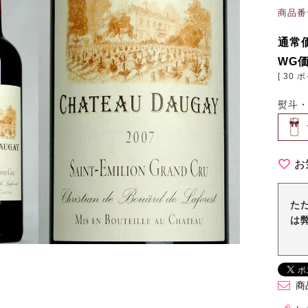
商品番
通常
WG
[
30
ポ
熨斗
お
た
は
商