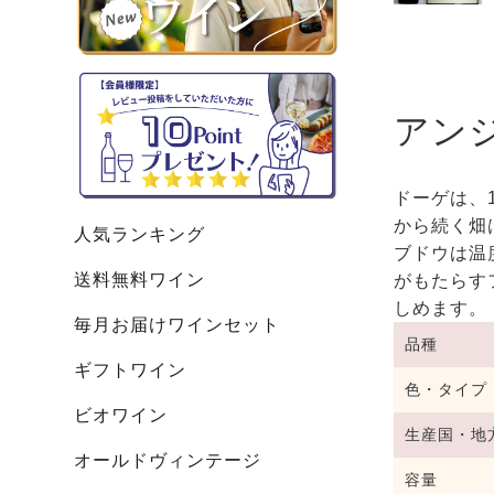
アン
ドーゲは、
から続く畑
人気ランキング
ブドウは温
送料無料ワイン
がもたらす
しめます。
毎月お届けワインセット
品種
ギフトワイン
色・タイプ
ビオワイン
生産国・地
オールドヴィンテージ
容量