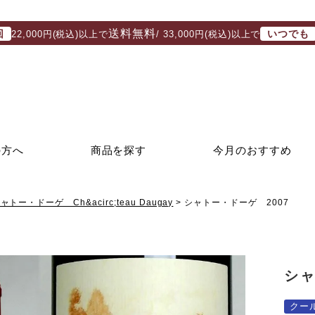
送料無料
回
いつでも
22,000円(税込)以上で
/ 33,000円(税込)以上で
の方へ
商品を探す
今月のおすすめ
ャトー・ドーゲ Ch&acirc;teau Daugay
シャトー・ドーゲ 2007
シャ
クー