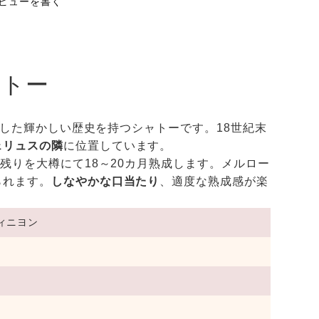
ビューを書く
ャトー
賞した輝かしい歴史を持つシャトーです。18世紀末
ェリュスの隣
に位置しています。
残りを大樽にて18～20カ月熟成します。メルロー
られます。
しなやかな口当たり
、適度な熟成感が楽
ィニヨン