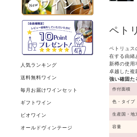
ペト
ペトリュス
在する由緒
新樽の使用
人気ランキング
卓越した複
送料無料ワイン
強い確固た
作付面積
毎月お届けワインセット
色・タイプ
ギフトワイン
生産国・地
ビオワイン
容量
オールドヴィンテージ