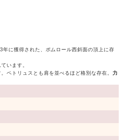
53年に獲得された、ポムロール西斜面の頂上に存
れています。
す。ペトリュスとも肩を並べるほど格別な存在。
力