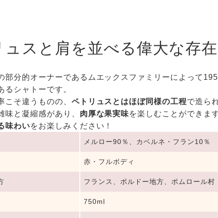
リュスと肩を並べる偉大な存在
の部分的オーナーであるムエックスファミリーによって19
あるシャトーです。
率こそ違うものの、
ペトリュスとはほぼ同様の工程
で造ら
雑味と凝縮感があり、
肉厚な果実味
を楽しむことができま
る味わい
をお楽しみください！
メルロー90％、カベルネ・フラン10％
赤・フルボディ
方
フランス、ボルドー地方、ポムロール村
750ml