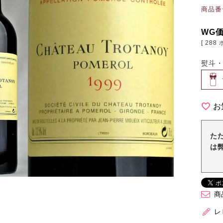
商品番
WG
[
288
熨斗
お
た
は
商
レ