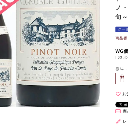
ノ・
旬
クー
商品番
WG
[
63
ポ
熨斗
お
商
レ