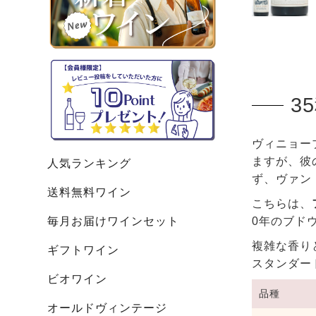
3
ヴィニョー
ますが、彼
人気ランキング
ず、ヴァン
送料無料ワイン
こちらは、
毎月お届けワインセット
0年のブド
複雑な香り
ギフトワイン
スタンダー
ビオワイン
品種
オールドヴィンテージ