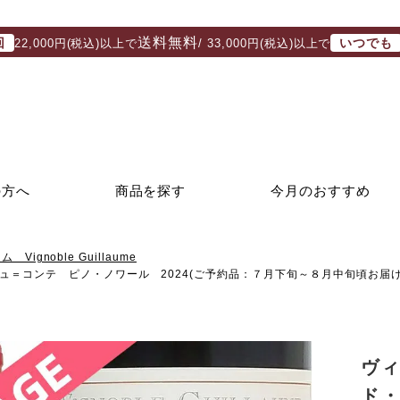
送料無料
回
いつでも
22,000円(税込)以上で
/ 33,000円(税込)以上で
の方へ
商品を探す
今月のおすすめ
ignoble Guillaume
＝コンテ ピノ・ノワール 2024(ご予約品：７月下旬～８月中旬頃お届け
ヴ
ド