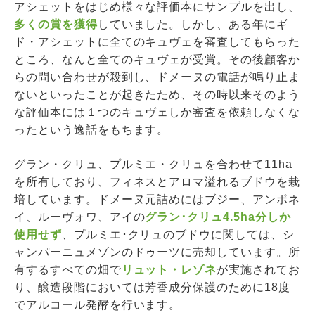
アシェットをはじめ様々な評価本にサンプルを出し、
多くの賞を獲得
していました。しかし、ある年にギ
ド・アシェットに全てのキュヴェを審査してもらった
ところ、なんと全てのキュヴェが受賞。その後顧客か
らの問い合わせが殺到し、ドメーヌの電話が鳴り止ま
ないといったことが起きたため、その時以来そのよう
な評価本には１つのキュヴェしか審査を依頼しなくな
ったという逸話をもちます。
グラン・クリュ、プルミエ・クリュを合わせて11ha
を所有しており、フィネスとアロマ溢れるブドウを栽
培しています。ドメーヌ元詰めにはブジー、アンボネ
イ、ルーヴォワ、アイの
グラン･クリュ4.5ha分しか
使用せず
、プルミエ･クリュのブドウに関しては、シ
ャンパーニュメゾンのドゥーツに売却しています。所
有するすべての畑で
リュット・レゾネ
が実施されてお
り、醸造段階においては芳香成分保護のために18度
でアルコール発酵を行います。