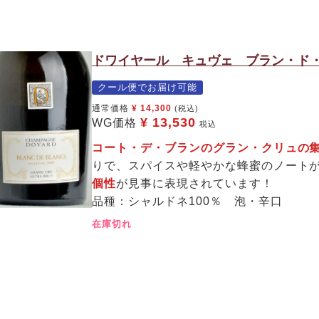
ドワイヤール キュヴェ ブラン・ド・
クール便でお届け可能
通常価格
¥
14,300
(税込)
¥
13,530
WG価格
税込
コート・デ・ブランのグラン・クリュ
りで、スパイスや軽やかな蜂蜜のノート
個性
が見事に表現されています！
品種：シャルドネ100％ 泡・辛口
在庫切れ