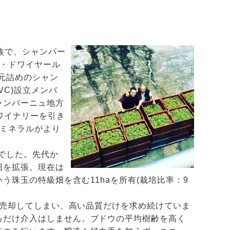
族で、シャンパー
ス・ドワイヤール
元詰めのシャン
VC)設立メンバ
ャンパーニュ地方
りワイナリーを引き
、ミネラルがより
でした。先代か
畑を拡張。現在は
珠玉の特級畑を含む11haを所有(栽培比率：9
に売却してしまい、高い品質だけを求め続けていま
るだけ介入はしません。ブドウの平均樹齢を高く