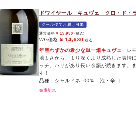
ドワイヤール キュヴェ クロ・ド・ラベ
クール便でお届け可能
通常価格
¥
15,950
(税込)
¥
14,630
WG価格
税込
年産わずかの希少な単一畑キュヴェ
レ
地よさから、より深くより成熟した表情
ッチ、ハリがあり長い余韻が続きます。
す！
品種：シャルドネ100％ 泡・辛口
在庫切れ