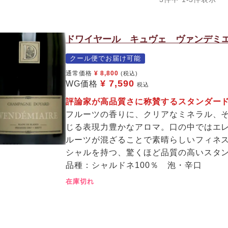
ドワイヤール キュヴェ ヴァンデミエ
クール便でお届け可能
通常価格
¥
8,800
(税込)
¥
7,590
WG価格
税込
評論家が高品質さに称賛するスタンダー
フルーツの香りに、クリアなミネラル、
じる表現力豊かなアロマ。口の中ではエ
ルーツが混ざることで素晴らしいフィネ
シャルを持つ、驚くほど品質の高いスタ
品種：シャルドネ100％ 泡・辛口
在庫切れ