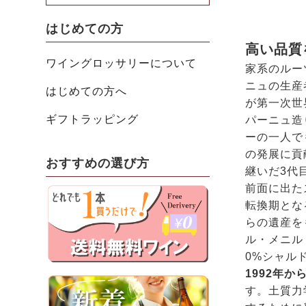
はじめての方
高い品質
ワイングロッサリーについて
家系のルー
ニュの生産
はじめての方へ
が第一次世
ギフトラッピング
パーニュ造
ーの一人で
の発展に貢
おすすめの選び方
継いだ3代
前面に出た
転換期とな
らの遺産を
ル・メニル
0%シャル
1992年
す。土質力