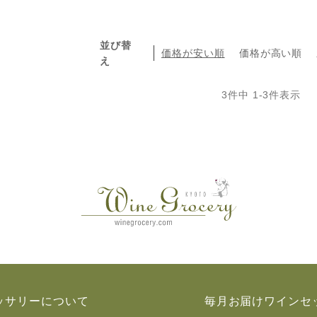
並び替
価格が安い順
価格が高い順
え
3
件中
1
-
3
件表示
ッサリーについて
毎月お届けワインセ