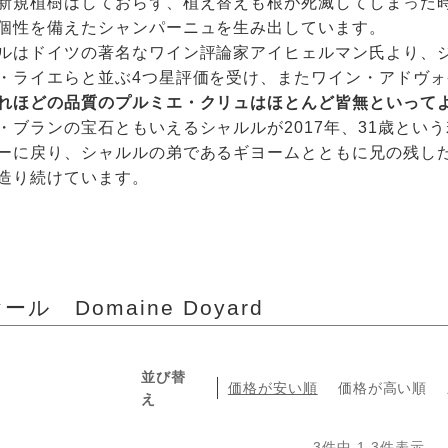
新規植樹はしておらず、植え替えも根が死滅してしまった
個性を備えたシャンパーニュを生み出しています。
ルはドイツの著名なワイン評論家アイヒェルマン氏より、ジ
・ライエらと並ぶ4つ星評価を受け、またワイン・アドヴ
れほどの品質のプルミエ・クリュはほとんど皆無といって
・ブランの宝石ともいえるシャルルが2017年、31歳とい
ーに戻り、シャルルの弟であるギヨームとともに兄の残し
造り続けています。
ル Domaine Doyard
並び替
価格が安い順
価格が高い順
え
3
件中
1
-
3
件表示