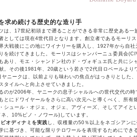
を求め続ける歴史的な造り手
ツは、17世紀初頭まで遡ることができる非常に歴史ある一
者としては現在4世代目となります。創立者であるモーリ
界大戦後にこの地にワイナリーを購入し、1927年から自社
りを続けてきました。モーリスはシャンパーニュ委員会(CI
もあり、モエ・シャンドン社のド・ヴォギュエ氏と共にシ
献。その後1981年、20歳という若さで2代目ロベールよ
目ヤニークは、以前よりも味わいの焦点がはっきりとした
スタイルへと向上させていきました。
るのが2006年、ヤニークの息子シャルルへの世代交代の時
もとにドワイヤールをさらに高い次元へと導くべく、所有
・シュール・オジェ、オジェ、アヴィーズ、そしてアイという
ドネ、10%ピノ・ノワール)しています。
からビオディナミを実践
し、収穫量の50％以上をネゴシアン
学に基づき、可能な限りテロワールを表現するためにでき