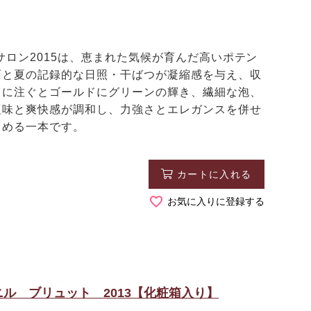
サロン2015は、恵まれた気候が育んだ高いポテン
雨と夏の記録的な日照・干ばつが凝縮感を与え、収
スに注ぐとゴールドにグリーンの輝き、繊細な泡、
塩味と爽快感が調和し、力強さとエレガンスを併せ
しめる一本です。
カートに入れる
お気に入りに登録する
ル ブリュット 2013【化粧箱入り】