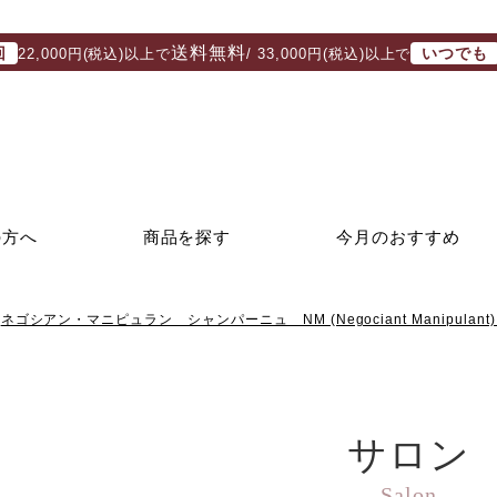
送料無料
回
いつでも
22,000円(税込)以上で
/ 33,000円(税込)以上で
の方へ
商品を探す
今月のおすすめ
ネゴシアン・マニピュラン シャンパーニュ NM (Negociant Manipulant) 
サロン
Salon