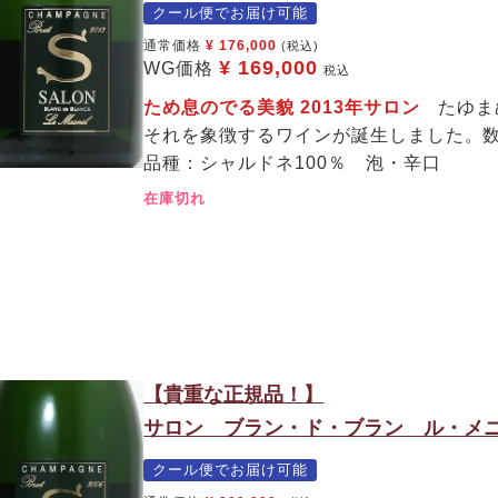
クール便でお届け可能
通常価格
¥
176,000
(税込)
¥
169,000
WG価格
税込
ため息のでる美貌 2013年サロン
たゆま
それを象徴するワインが誕生しました。
品種：シャルドネ100％ 泡・辛口
在庫切れ
【貴重な正規品！】
サロン ブラン・ド・ブラン ル・メニ
クール便でお届け可能