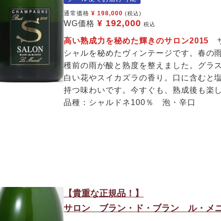
通常価格
¥
198,000
(税込)
¥
192,000
WG価格
税込
高い熟成力を秘めた輝きのサロン2015
シャルを秘めたヴィンテージです。春の
穫前の雨が酸と熟度を整えました。グラ
白い花やスイカズラの香り。口に含むと
持つ味わいです。今すぐも、熟成後も楽
品種：シャルドネ100％ 泡・辛口
【貴重な正規品！】
サロン ブラン・ド・ブラン ル・メニ