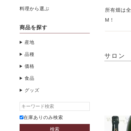
料理から選ぶ
所有畑は全
M！
商品を探す
産地
品種
サロン S
価格
食品
グッズ
在庫ありのみ検索
検索