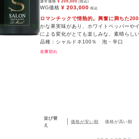
通常価格
¥
209,000
(税込)
¥
203,000
WG価格
税込
ロマンチックで情熱的。興奮に満ちた20
かな果実味があり、ホワイトペッパーや
による変化がとても楽しみな、素晴らし
品種：シャルドネ100％ 泡・辛口
在庫切れ
並び替
価格が安い順
価格が高い順
え