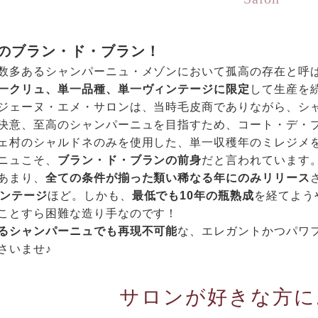
のブラン・ド・ブラン！
数多あるシャンパーニュ・メゾンにおいて孤高の存在と呼
一クリュ、単一品種、単一ヴィンテージに限定
して生産を
ジェーヌ・エメ・サロンは、当時毛皮商でありながら、シ
決意、至高のシャンパーニュを目指すため、コート・デ・
ェ村のシャルドネのみを使用した、単一収穫年のミレジメ
ニュこそ、
ブラン・ド・ブランの前身
だと言われています
あまり、
全ての条件が揃った類い稀なる年にのみリリース
ィンテージ
ほど。しかも、
最低でも10年の瓶熟成
を経てよう
ことすら困難な造り手なのです！
るシャンパーニュでも再現不可能
な、エレガントかつパワ
さいませ♪
サロンが好きな方に