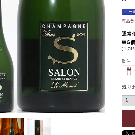
クー
商品番
通常
WG
[
1,745
熨斗
残り