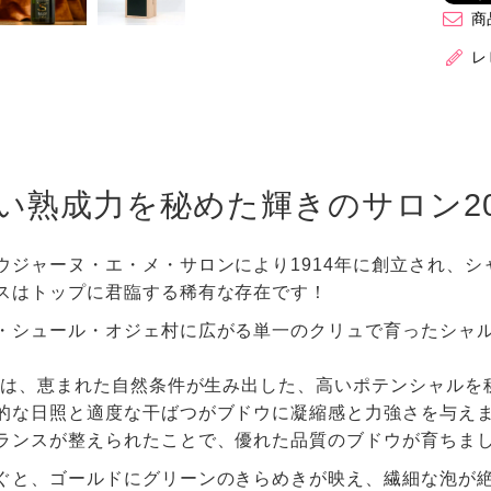
商
レ
い熟成力を秘めた輝きのサロン20
ウジャーヌ・エ・メ・サロンにより1914年に創立され、
スはトップに君臨する稀有な存在です！
・シュール・オジェ村に広がる単一のクリュで育ったシャ
15は、恵まれた自然条件が生み出した、高いポテンシャル
的な日照と適度な干ばつがブドウに凝縮感と力強さを与え
ランスが整えられたことで、優れた品質のブドウが育ちま
ぐと、ゴールドにグリーンのきらめきが映え、繊細な泡が