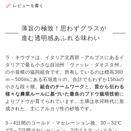
レビューを書く
薄旨の極致！思わずグラスが
進む透明感あふれる味わい
ラ・キウヴァは、イタリア北西部・アルプスにあるイ
タリアで最も小さな自治州「ヴァッレ・ダオスタ州」
の小規模の協同組合です。所有しているのは標高380
ｍ～500mにある石垣造りの、合計でもわずか15haの
小さな段々畑。
組合のチームワーク
と、
昔から伝わる
様々な農業ルールに基づいた最良のブドウ栽培技術
に
よりブドウが育てられています。土壌は氷河時代に形
成された、主にアルカリ性の砂地です。
3～4日間のコールド・マセレーション後、30～32℃
で5～7日間マセレーション。2/3はステンレスタン