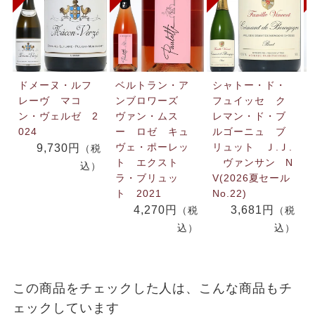
ドメーヌ・ルフ
ベルトラン・ア
シャトー・ド・
レーヴ マコ
ンブロワーズ
フュイッセ ク
ン・ヴェルゼ 2
ヴァン・ムス
レマン・ド・ブ
024
ー ロゼ キュ
ルゴーニュ ブ
ヴェ・ポーレッ
リュット Ｊ.Ｊ.
9,730円
（税
ト エクスト
ヴァンサン N
込）
ラ・ブリュッ
V(2026夏セール
ト 2021
No.22)
4,270円
3,681円
（税
（税
込）
込）
この商品をチェックした人は、こんな商品もチ
ェックしています