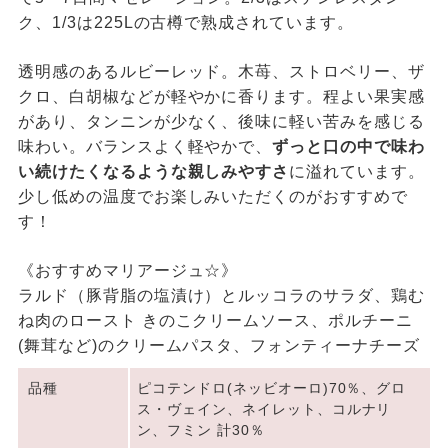
ク、1/3は225Lの古樽で熟成されています。
透明感のあるルビーレッド。木苺、ストロベリー、ザ
クロ、白胡椒などが軽やかに香ります。程よい果実感
があり、タンニンが少なく、後味に軽い苦みを感じる
味わい。バランスよく軽やかで、
ずっと口の中で味わ
い続けたくなるような親しみやすさ
に溢れています。
少し低めの温度でお楽しみいただくのがおすすめで
す！
《おすすめマリアージュ☆》
ラルド（豚背脂の塩漬け）とルッコラのサラダ、鶏む
ね肉のロースト きのこクリームソース、ポルチーニ
(舞茸など)のクリームパスタ、フォンティーナチーズ
品種
ピコテンドロ(ネッビオーロ)70％、グロ
ス・ヴェイン、ネイレット、コルナリ
ン、フミン 計30％