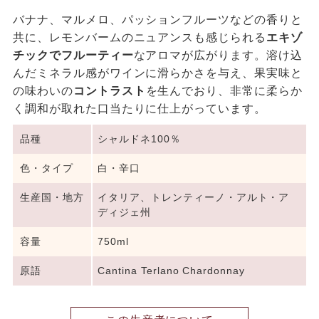
バナナ、マルメロ、パッションフルーツなどの香りと
共に、レモンバームのニュアンスも感じられる
エキゾ
チックでフルーティー
なアロマが広がります。溶け込
んだミネラル感がワインに滑らかさを与え、果実味と
の味わいの
コントラスト
を生んでおり、非常に柔らか
く調和が取れた口当たりに仕上がっています。
品種
シャルドネ100％
色・タイプ
白・辛口
生産国・地方
イタリア、トレンティーノ・アルト・ア
ディジェ州
容量
750ml
原語
Cantina Terlano Chardonnay