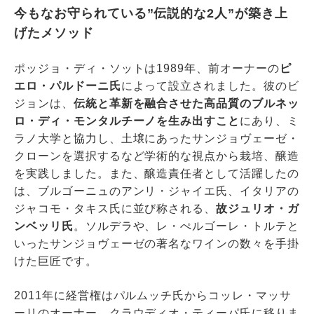
今もなお守られている”伝説的な2人”が築き上
げたメソッド
ポッジョ・ディ・ソットは1989年、前オーナーの
ピ
エロ・パルドーニ氏
によって設立されました。彼のビ
ジョンは、
伝統と革新を融合させた高品質のブルネッ
ロ・ディ・モンタルチーノを生み出すこと
にあり、ミ
ラノ大学と協力し、土壌にあったサンジョヴェーゼ・
クローンを選択するなど学術的な視点から栽培、醸造
を実践しました。また、醸造責任者として活躍したの
は、ブルゴーニュのアンリ・ジャイエ氏、イタリアの
ジャコモ・タキス氏に並び称される、
故ジュリオ・ガ
ンベッリ氏
。ソルデラや、レ・ぺルゴーレ・トルテと
いったサンジョヴェーゼの著名なワインの数々を手掛
けた巨匠です。
2011年に経営権はパルムッチ氏からコッレ・マッサ
ーリのオーナー、クラウディオ・ティーパ氏に移りま