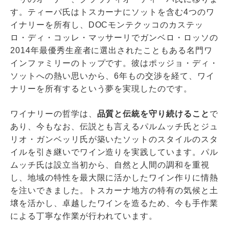
す。ティーパ氏はトスカーナにソットを含む4つのワ
イナリーを所有し、DOCモンテクッコのカステッ
ロ・ディ・コッレ・マッサーリでガンベロ・ロッソの
2014年最優秀生産者に選出されたこともある名門ワ
インファミリーのトップです。彼はポッジョ・ディ・
ソットへの熱い思いから、6年もの交渉を経て、ワイ
ナリーを所有するという夢を実現したのです。
ワイナリーの哲学は、
品質と伝統を守り続けること
で
あり、今もなお、伝説とも言えるパルムッチ氏とジュ
リオ・ガンベッリ氏が築いたソットのスタイルのスタ
イルを引き継いでワイン造りを実践しています。パル
ムッチ氏は設立当初から、自然と人間の調和を重視
し、地域の特性を最大限に活かしたワイン作りに情熱
を注いできました。トスカーナ地方の特有の気候と土
壌を活かし、卓越したワインを造るため、今も手作業
による丁寧な作業が行われています。