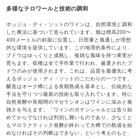
多様なテロワールと技術の調和
ポッジョ・ディ・ソットのワインは、自然環境と調和
した農法に基づいて造られています。畑は標高200〜
400メートルの斜面に位置し、日照量と風通しが理想
的な環境を提供しています。この地理的条件により、
ブドウはゆっくりと成熟し、複雑な風味を持つ果実が
育ちます。収穫は全て手作業で行われ、厳選されたブ
ドウのみが使用されます。これは、品質を最優先に考
えるポッジョ・ディ・ソットのこだわりの一つです。
醸造はオーク樽による長期熟成を基本とし、伝統的な
手法を守りつつ最新の技術も取り入れています。特に
自然発酵や長期間のマセラシオンはワインに深みと複
雑さを与えます。「ワインのポテンシャルとは造り始
めてからでなければ判別し難いものであり、少なくと
もマロラクティック発酵が終わって大樽での熟成を始
めなければその判断はできない」という考えのもと、