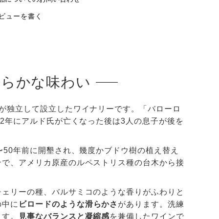
ビューを書く
滑らかな味わい
が独立して設立したワイナリーです。「バローロ
12年にアルド氏が亡くなった後は3人の息子が後を
〜50年前に開墾され、幾度かブドウ樹の植え替え
ンで、アメリカ原産のルペストリス種の台木から接
チェリーの種、バルサミコのような香りがふわりと
の中に
ビロードのような滑らかさ
があります。洗練
ます。
見事なバランスと凝縮感
を兼備したワインで