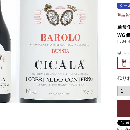
クー
商品番
通常
WG
[
384
熨斗
残り
商