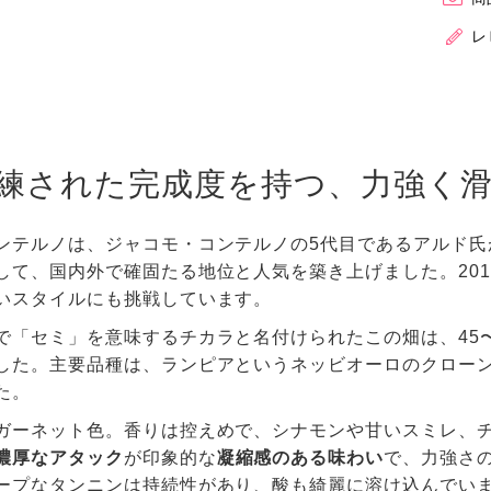
レ
練された完成度を持つ、力強く
ンテルノは、ジャコモ・コンテルノの5代目であるアルド氏
して、国内外で確固たる地位と人気を築き上げました。20
いスタイルにも挑戦しています。
で「セミ」を意味するチカラと名付けられたこの畑は、45
した。主要品種は、ランピアというネッビオーロのクロー
た。
ガーネット色。香りは控えめで、シナモンや甘いスミレ、
濃厚なアタック
が印象的な
凝縮感のある味わい
で、力強さ
ープなタンニンは持続性があり、酸も綺麗に溶け込んでい