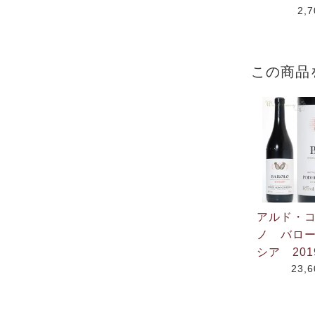
2,
この商品
アルド・
ノ バロ
シア 201
23,