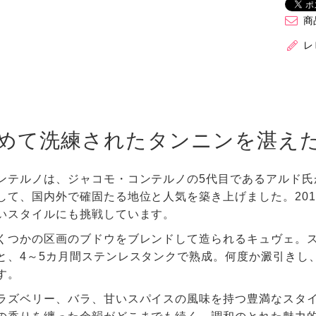
商
レ
めて洗練されたタンニンを湛え
ンテルノは、ジャコモ・コンテルノの5代目であるアルド氏
して、国内外で確固たる地位と人気を築き上げました。20
いスタイルにも挑戦しています。
くつかの区画のブドウをブレンドして造られるキュヴェ。
と、4～5カ月間ステンレスタンクで熟成。何度か澱引きし
す。
ラズベリー、バラ、甘いスパイスの風味を持つ豊満なスタ