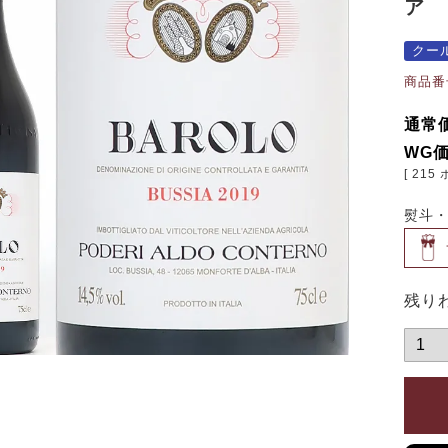
ア 
クー
商品番
通常
WG
[
215
熨斗
残り