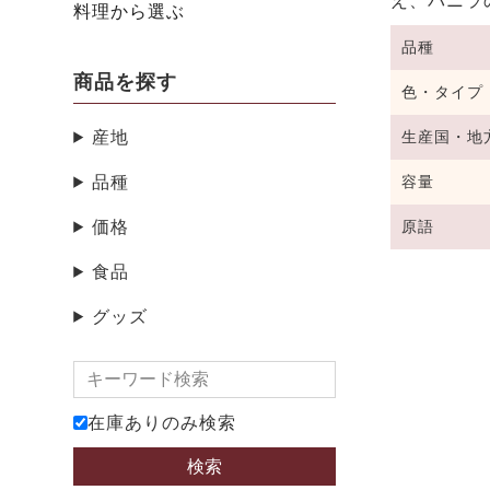
え、バニラ
料理から選ぶ
品種
商品を探す
色・タイプ
産地
生産国・地
品種
容量
価格
原語
食品
グッズ
在庫ありのみ検索
検索