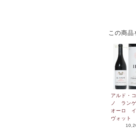
この商品
アルド・
ノ ラン
オーロ 
ヴォット 
10,