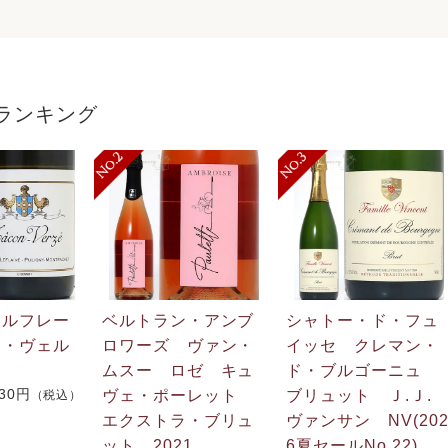
ランキング
・ルフレー
ベルトラン・アンブ
シャトー・ド・フュ
ン・ヴェル
ロワーズ ヴァン・
イッセ クレマン・
ムスー ロゼ キュ
ド・ブルゴーニュ
730円
ヴェ・ポーレット
ブリュット Ｊ.Ｊ
（税込）
エクストラ・ブリュ
ヴァンサン NV(20
ット 2021
6夏セールNo.22)