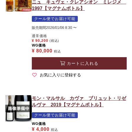
ニュ キュヴェ・クレアシオン ミレジメ
1997【マグナムボトル】
クール便でお届け可能
販売期間
2026/01/06 8:30
〜
通常価格
¥
90,200
(税込)
WG価格
¥
80,000
税込
カートに入れる
お気に入りに登録する
モン・マルサル カヴァ ブリュット・リゼ
ルヴァ 2019【マグナムボトル】
クール便でお届け可能
WG価格
¥
4,000
税込