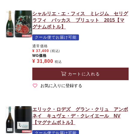
シャルリエ・エ・フィス ミレジム セリグ
ラフィ バッカス ブリュット 2015【マ
グナムボトル】
クール便でお届け可能
通常価格
¥
37,400
(税込)
WG価格
¥
31,800
税込
カートに入れる
お気に入りに登録する
エリック・ロデズ グラン・クリュ アンボ
ネイ キュヴェ・デ・クレイエール NV
【マグナムボトル】
クール便でお届け可能