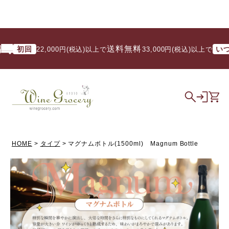
送料無料
回
いつでも
22,000円(税込)以上で
/ 33,000円(税込)以上で
HOME
タイプ
マグナムボトル(1500ml) Magnum Bottle