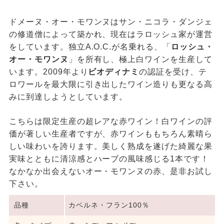
ドメーヌ・オー・モワンヌはサン・ニコラ・ダンジェ
の修道僧によって築かれ、現在はラロッシュ家が運営
をしています。独立A.O.C.が名乗れる、「
ロッシュ・
オー・モワンヌ
」を所有し、極上白ワインを生産して
います。2009年より
ビオディナミ
の認証を受け、テ
ロワールを最大限に引き出したワイン造りも更なる高
みに到達しようとしています。
こちらは限定生産の超レアな赤ワイン！白ワインの評
価が著しい生産者ですが、赤ワインももちろん素晴ら
しい味わいを誇ります。美しく熟成を遂げた綺麗な果
実味とともに清涼感とハーブの風味感じる1本です！
なかなか出会えないオー・モワンヌの赤、是非お試し
下さい。
品種
カベルネ・フラン100％