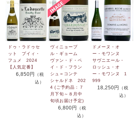
ドゥ・ラドゥセ
ヴィニョーブ
ドメーヌ・オ
ット プイィ・
ル・ギョーム
ー・モワンヌ
フュメ 2024
ヴァン・ド・ペ
サヴニエール・
【人気定番】
イ・ド・フラン
ロッシュ・オ
シュ＝コンテ
ー・モワンヌ 1
6,850円
（税
シャルドネ 202
999
込）
4 (ご予約品：７
18,250円
（税
月下旬～８月中
込）
旬頃お届け予定)
6,800円
（税
込）