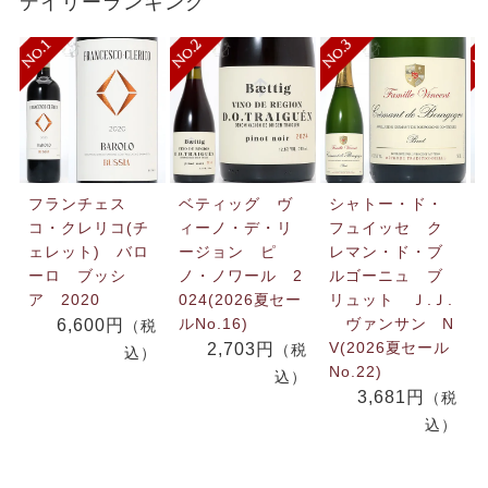
デイリーランキング
フランチェス
ベティッグ ヴ
シャトー・ド・
コ・クレリコ(チ
ィーノ・デ・リ
フュイッセ ク
ェレット) バロ
ージョン ピ
レマン・ド・ブ
ーロ ブッシ
ノ・ノワール 2
ルゴーニュ ブ
ア 2020
024(2026夏セー
リュット Ｊ.Ｊ.
ルNo.16)
ヴァンサン N
6,600円
（税
V(2026夏セール
2,703円
（税
込）
No.22)
込）
3,681円
（税
込）