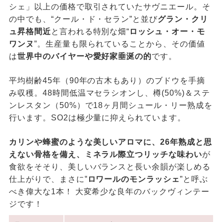
シェ」以上の価格で取引されていたサヴニエール。そ
の中でも、“クール・ド・セラン”と並び
グラン・クリ
ュ昇格間近
と言われる特別な畑“
ロッシュ・オー・モ
ワンヌ
”。生産量も限られていることから、その価値
は
世界中のバイヤーや愛好家垂涎の的
です。
平均樹齢45年（90年の古木もあり）のブドウを手摘
み収穫。48時間低温マセラシオンし、樽(50%)＆ステ
ンレスタン（50%）で18ヶ月間シュール・リー熟成を
行います。SO2は極少量に抑えられています。
カリンや蜂蜜のような美しいアロマに、26年熟成と思
えない骨格を備え、ミネラル際立つリッチな味わい
が
食欲をそそり、美しいバランスと長い余韻が楽しめる
仕上がりで、まさに‟
ロワールのモンラッシェ
”と呼ぶ
べき偉大な1本！ 大変希少な良年のバックヴィンテー
ジです！