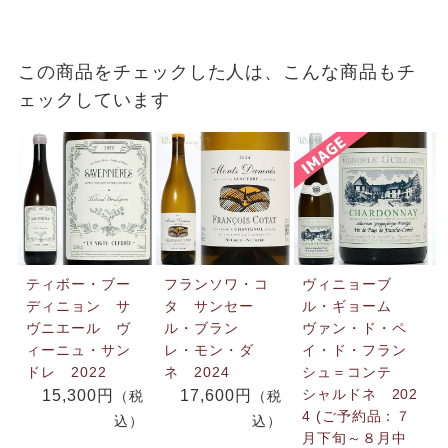
この商品をチェックした人は、こんな商品もチ
ェックしています
ティボー・ブー
フランソワ・コ
ヴィニョーブ
ディニョン サ
タ サンセー
ル・ギョーム
ヴニエール ヴ
ル・ブラン
ヴァン・ド・ペ
ィーニュ・サン
レ・モン・ダ
イ・ド・フラン
ドレ 2022
ネ 2024
シュ＝コンテ
シャルドネ 202
15,300円
17,600円
（税
（税
4 (ご予約品：７
込）
込）
月下旬～８月中