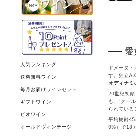
愛
人気ランキング
ドメーヌ・
す。独立A.
送料無料ワイン
オディナミ
毎月お届けワインセット
20世紀初
も、“クー
ギフトワイン
られている
ビオワイン
平均樹齢4
オールドヴィンテージ
0%）で1