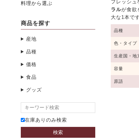
フレッシュ
料理から選ぶ
ラル
が食欲
大な1本
商品を探す
品種
産地
色・タイプ
品種
生産国・地
価格
容量
食品
原語
グッズ
在庫ありのみ検索
検索