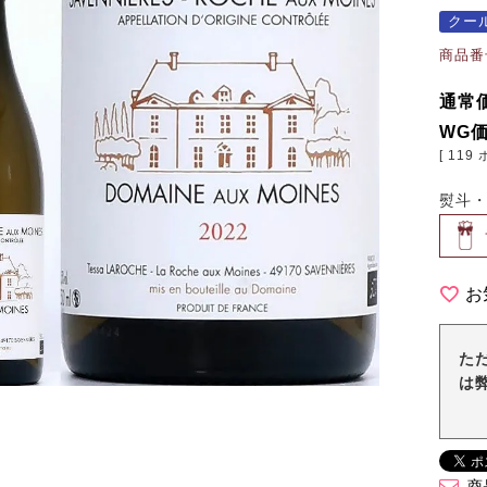
クー
商品番
通常
WG
[
119
熨斗
お
た
は
商