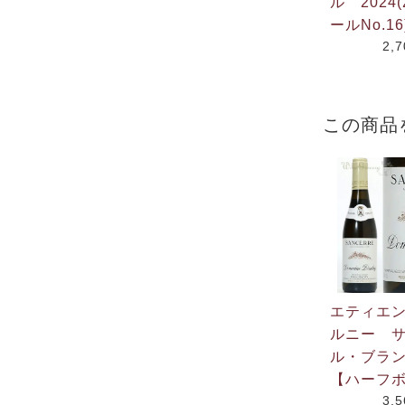
ル 2024(
ールNo.16
2,
この商品
エティエ
ルニー 
ル・ブラン
【ハーフ
3,