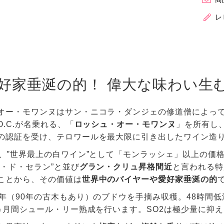
レ
好家垂涎の的！ 偉大な味わい生
オー・モワンヌはサン・ニコラ・ダンジェの修道僧によっ
O.C.が名乗れる、「
ロッシュ・オー・モワンヌ
」を所有し、
の認証を受け、テロワールを最大限に引き出したワイン造
頭、‟世界最上の白ワイン”として「モンラッシェ」以上の価
ル・ド・セラン”と並び
グラン・クリュ昇格間近
と言われる特
ことから、その価値は
世界中のバイヤーや愛好家垂涎の的
5年（90年の古木もあり）のブドウを手摘み収穫。48時間低
8ヵ月間シュール・リー熟成を行います。SO2は極少量に抑