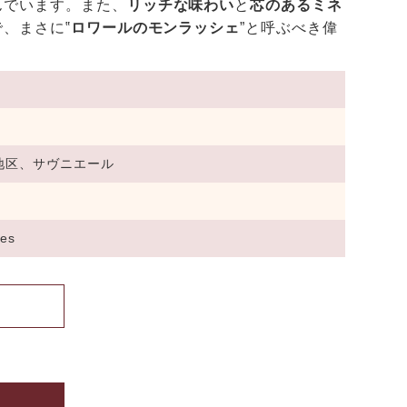
んでいます。また、
リッチな味わい
と
芯のあるミネ
、まさに‟
ロワールのモンラッシェ
”と呼ぶべき偉
地区、サヴニエール
nes