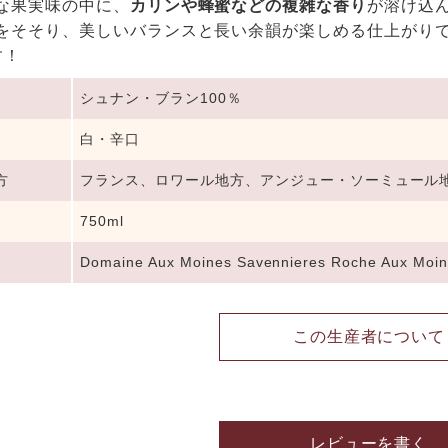
な果実味の中に、
カリンや蜂蜜などの複雑な香り
が溶け込
をそそり、美しいバランスと長い余韻が楽しめる仕上がりで
です！
シュナン・ブラン100％
白・辛口
方
フランス、ロワール地方、アンジュー・ソーミュール
750ml
Domaine Aux Moines Savennieres Roche Aux Moi
この生産者について
レビューを書く