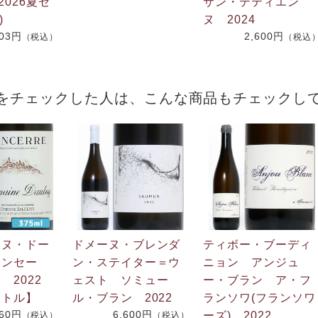
2026夏セ
サン・テティエン
)
ヌ 2024
703円
2,600円
（税込）
（税込
をチェックした人は、こんな商品もチェックし
ンヌ・ドー
ドメーヌ・ブレンダ
ティボー・ブーディ
サンセー
ン・ステイター＝ウ
ニョン アンジュ
 2022
ェスト ソミュー
ー・ブラン ア・フ
ボトル】
ル・ブラン 2022
ランソワ(フランソワ
560円
6,600円
ーズ) 2022
（税込）
（税込）