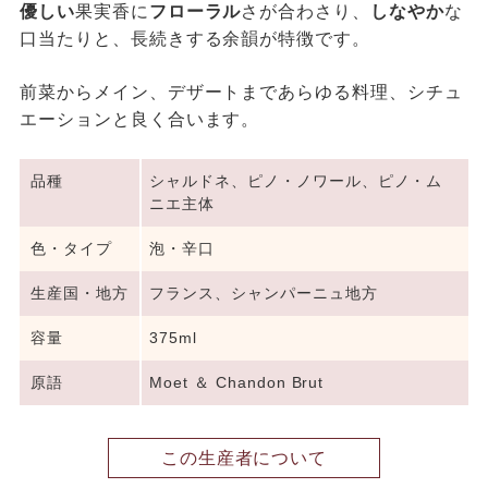
優しい
果実香に
フローラル
さが合わさり、
しなやか
な
口当たりと、長続きする余韻が特徴です。
前菜からメイン、デザートまであらゆる料理、シチュ
エーションと良く合います。
品種
シャルドネ、ピノ・ノワール、ピノ・ム
ニエ主体
色・タイプ
泡・辛口
生産国・地方
フランス、シャンパーニュ地方
容量
375ml
原語
Moet ＆ Chandon Brut
この生産者について