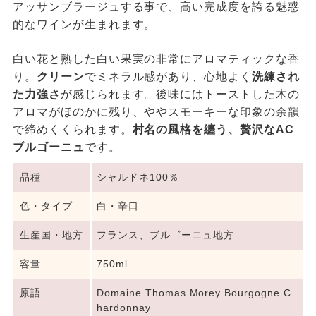
アッサンブラージュする事で、高い完成度を誇る魅惑
的なワインが生まれます。
白い花と熟した白い果実の非常にアロマティックな香
り。
クリーン
でミネラル感があり、心地よく
洗練され
た力強さ
が感じられます。後味にはトーストした木の
アロマがほのかに残り、ややスモーキーな印象の余韻
で締めくくられます。
村名の風格を纏う、贅沢なAC
ブルゴーニュ
です。
品種
シャルドネ100％
色・タイプ
白・辛口
生産国・地方
フランス、ブルゴーニュ地方
容量
750ml
原語
Domaine Thomas Morey Bourgogne C
hardonnay