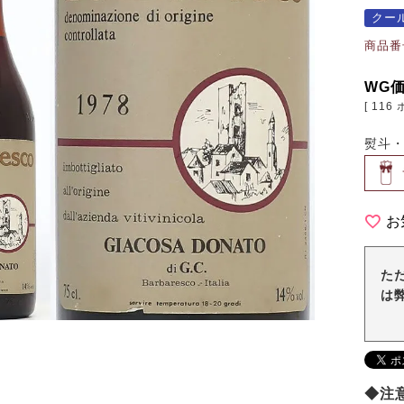
クー
商品番
WG
[
116
熨斗
お
た
は
◆注