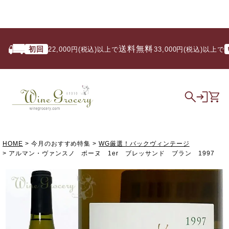
送料無料
初回
いつ
22,000円(税込)以上で
/ 33,000円(税込)以上で
HOME
今月のおすすめ特集
WG厳選！バックヴィンテージ
アルマン・ヴァンスノ ボーヌ 1er ブレッサンド ブラン 1997