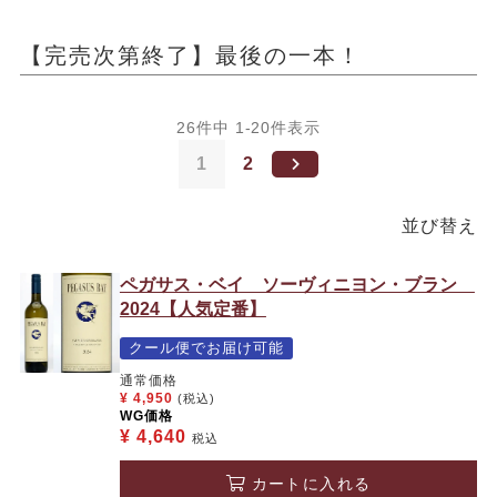
【完売次第終了】最後の一本！
26
件中
1
-
20
件表示
1
2
並び替え
ペガサス・ベイ ソーヴィニヨン・ブラン
2024【人気定番】
クール便でお届け可能
通常価格
¥
4,950
(税込)
WG価格
¥
4,640
税込
カートに入れる