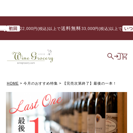
送料無料
回
いつでも
22,000円(税込)以上で
/ 33,000円(税込)以上で
HOME
今月のおすすめ特集
【完売次第終了】最後の一本！