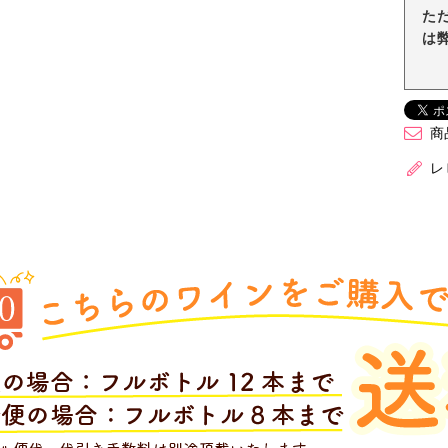
た
は
商
レ