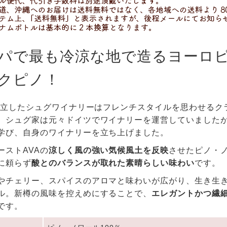
パで最も冷涼な地で造るヨーロ
クピノ！
に創立したシュグワイナリーはフレンチスタイルを思わせる
。シュグ家は元々ドイツでワイナリーを運営していました
学び、自身のワイナリーを立ち上げました。
ーストAVAの
涼しく風の強い気候風土を反映
させたピノ・
に頼らず
酸とのバランスが取れた素晴らしい味わい
です。
やチェリー、スパイスのアロマと味わいが広がり、生き生
ル。新樽の風味を控えめにすることで、
エレガントかつ繊
です。