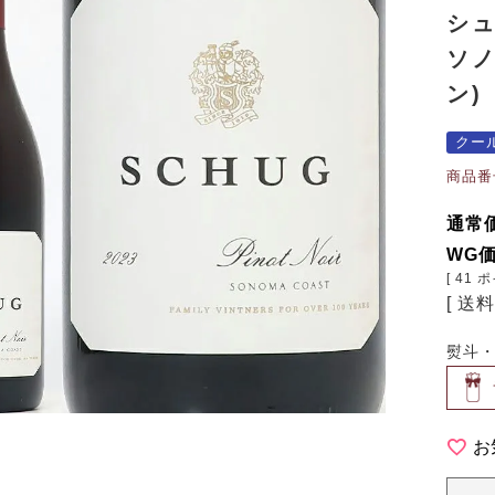
シ
ソノ
ン)
クー
商品番
通常
WG
[
41
ポ
送
熨斗
お