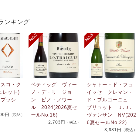
ランキング
ェスコ・ク
ベティッグ ヴィー
シャトー・ド・フュ
ェレット)
ノ・デ・リージョ
イッセ クレマン・
 ブッシ
ン ピノ・ノワー
ド・ブルゴーニュ
ル 2024(2026夏セ
ブリュット Ｊ.Ｊ
600円
ールNo.16)
ヴァンサン NV(20
（税込）
2,703円
6夏セールNo.22)
（税込）
3,681円
（税込