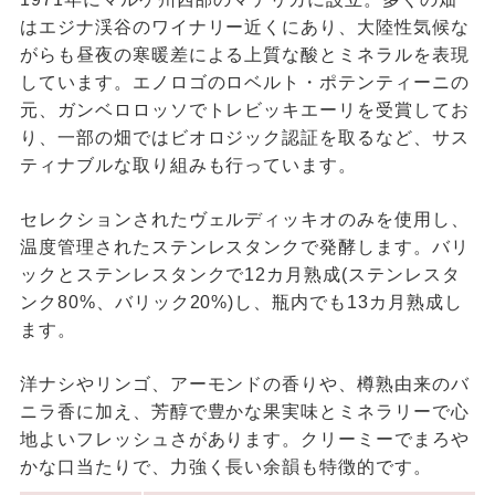
はエジナ渓⾕のワイナリー近くにあり、大陸性気候な
がらも昼夜の寒暖差による上質な酸とミネラルを表現
しています。エノロゴのロベルト・ポテンティーニの
元、ガンベロロッソでトレビッキエーリを受賞してお
り、一部の畑ではビオロジック認証を取るなど、サス
ティナブルな取り組みも行っています。
セレクションされたヴェルディッキオのみを使用し、
温度管理されたステンレスタンクで発酵します。バリ
ックとステンレスタンクで12カ月熟成(ステンレスタ
ンク80%、バリック20%)し、瓶内でも13カ月熟成し
ます。
洋ナシやリンゴ、アーモンドの香りや、樽熟由来のバ
ニラ香に加え、芳醇で豊かな果実味とミネラリーで心
地よいフレッシュさがあります。クリーミーでまろや
かな⼝当たりで、⼒強く⻑い余韻も特徴的です。