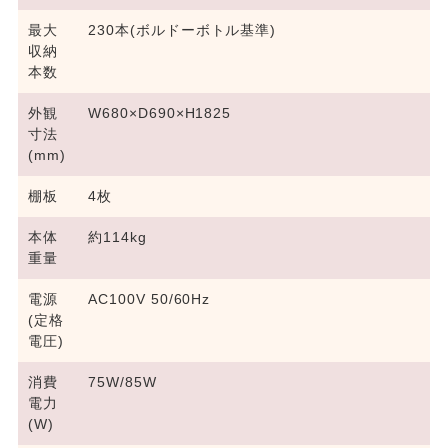
最大
230本(ボルドーボトル基準)
収納
本数
外観
W680×D690×H1825
寸法
(mm)
棚板
4枚
本体
約114kg
重量
電源
AC100V 50/60Hz
(定格
電圧)
消費
75W/85W
電力
(W)