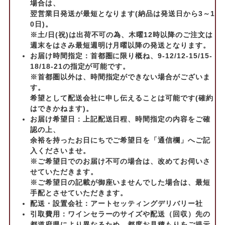
場合は、
翌営業日発送が最短となります(納品は発送日から3～1
0日)。
※土/日(祝)は出荷不可の為、木曜12時以降のご注文は
週末をはさみ最短週明け月曜以降の発送となります。
お届け時間指定：首都圏に限り概ね、9-12/12-15/15-
18/18-21の指定が可能です。
※首都圏以外は、時間指定ができない場合がございま
す。
希望として配送会社に申し伝えることは可能です(確約
はできかねます)。
お届け希望日：上記配送日程、時間指定の内容をご確
認の上、
余裕を持ったお日にちでご希望日を「通信欄」へご記
入くださいませ。
※ご希望日でのお届け不可の場合は、改めてお伺いさ
せていただきます。
※ご希望日の記載が御座いませんでした場合は、最短
手配とさせていただきます。
配送・設置会社：アートセッティングデリバリー社
引取費用：ワインセラーのサイズや配送（回収）先の
都道府県により異なるため、都度お見積もりをご提示