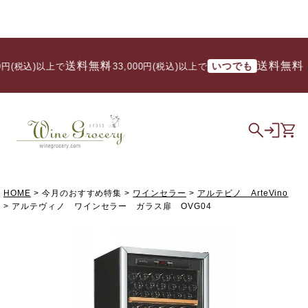
送料無料
送料無料
いつでも
税込)以上で
/ 33,000円(税込)以上で
HOME
今月のおすすめ特集
ワインセラー
アルテビノ ArteVino
アルテヴィノ ワインセラー ガラス扉 OVG04