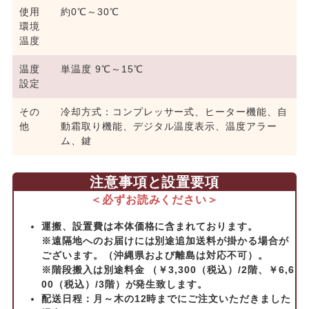
使用
約0℃～30℃
環境
温度
温度
単温度 9℃～15℃
設定
その
冷却方式：コンプレッサー式、ヒーター機能、自
他
動霜取り機能、デジタル温度表示、温度アラー
ム、鍵
注意事項と設置要項
＜必ずお読みください＞
運搬、設置費は本体価格に含まれております。
※遠隔地へのお届けには別途追加送料が掛かる場合が
ございます。（沖縄県および離島は対応不可）。
※階段搬入は別途料金 （￥3,300（税込）/2階、￥6,6
00（税込）/3階）が発生致します。
配送日程：月～木の12時までにご注文いただきました