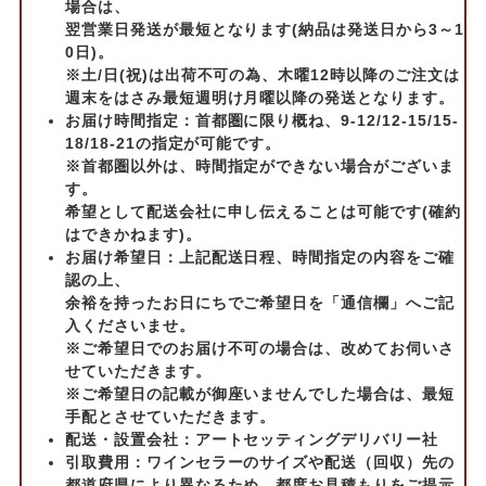
場合は、
翌営業日発送が最短となります(納品は発送日から3～1
0日)。
※土/日(祝)は出荷不可の為、木曜12時以降のご注文は
週末をはさみ最短週明け月曜以降の発送となります。
お届け時間指定：首都圏に限り概ね、9-12/12-15/15-
18/18-21の指定が可能です。
※首都圏以外は、時間指定ができない場合がございま
す。
希望として配送会社に申し伝えることは可能です(確約
はできかねます)。
お届け希望日：上記配送日程、時間指定の内容をご確
認の上、
余裕を持ったお日にちでご希望日を「通信欄」へご記
入くださいませ。
※ご希望日でのお届け不可の場合は、改めてお伺いさ
せていただきます。
※ご希望日の記載が御座いませんでした場合は、最短
手配とさせていただきます。
配送・設置会社：アートセッティングデリバリー社
引取費用：ワインセラーのサイズや配送（回収）先の
都道府県により異なるため、都度お見積もりをご提示