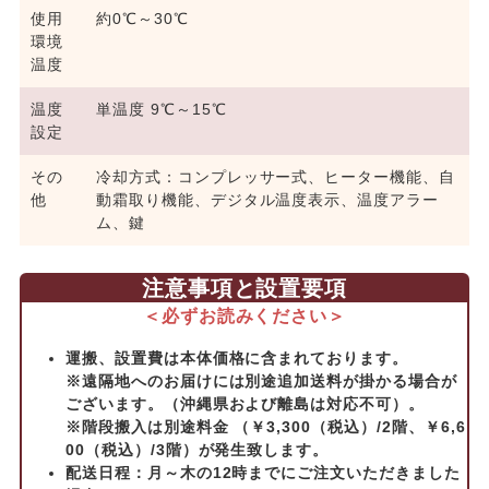
使用
約0℃～30℃
環境
温度
温度
単温度 9℃～15℃
設定
その
冷却方式：コンプレッサー式、ヒーター機能、自
他
動霜取り機能、デジタル温度表示、温度アラー
ム、鍵
注意事項と設置要項
＜必ずお読みください＞
運搬、設置費は本体価格に含まれております。
※遠隔地へのお届けには別途追加送料が掛かる場合が
ございます。（沖縄県および離島は対応不可）。
※階段搬入は別途料金 （￥3,300（税込）/2階、￥6,6
00（税込）/3階）が発生致します。
配送日程：月～木の12時までにご注文いただきました