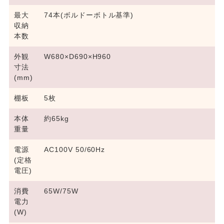
最大
74本(ボルドーボトル基準)
収納
本数
外観
W680×D690×H960
寸法
(mm)
棚板
5枚
本体
約65kg
重量
電源
AC100V 50/60Hz
(定格
電圧)
消費
65W/75W
電力
(W)