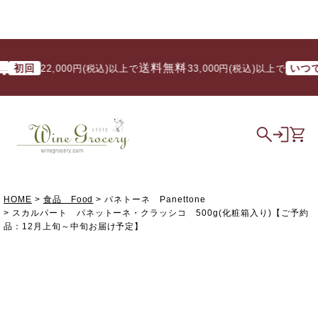
送料無料
回
いつでも
22,000円(税込)以上で
/ 33,000円(税込)以上で
HOME
食品 Food
パネトーネ Panettone
スカルパート パネットーネ・クラッシコ 500g(化粧箱入り)【ご予約
品：12月上旬～中旬お届け予定】