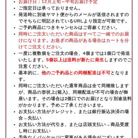
お届け日：12月上旬～中旬お届け予定
ご指定日は承っておりません。
発送時に別途ヤマト便からのメールが送信されますの
でそちらに明記されているURLより指定が可能です。
ご予約商品につきキャンセルはご容赦ください。
同時にご注文いただいた商品はすべてご一緒でのお届
けになります。お急ぎの商品がある場合はカートを分
けてご注文ください。
一度に複数個をご注文の場合、4個までは1個口で発送
いたします。
5個以上は送料が新たに発生
しますのでご
注意ください。
基本的に、
他のご予約品との同梱配送は不可
となりま
す。
同時にご注文いただいた通常商品は全て同梱致します
が、商品の形状上(箱入)、同梱配送が不可の場合が御
座います。その場合は2個口でのお届けとなり別途送料
がかかります。予めご了承くださいませ。
お支払い方法がクレジット、または銀行振込決済の場
合→先払い
お支払い方法が代引き、または店頭支払い→商品受渡
し時にお支払い
予告なくパッケージに変更がある場合がございます。