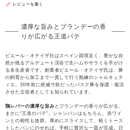
レビューを書く
濃厚な旨みとブランデーの香
りが広がる王道パテ
ピエール・オテイザ社はスペイン国境近く、豊かな自
然が残るアルデュート渓谷で生ハムやサラミを手がけ
る名生産者です。創業者ピエール・オテイザ氏は、豚
の飼育から加工まで一貫して行う熟練のシャルキュテ
ィエ。30年前に絶滅寸前だったバスク豚を保護・復活
させた立役者としても知られています。
鶏レバーの濃厚な旨み
とブランデーの香りが広がる、
まさに“王道のパテ”。シャンパンはもちろん、赤ワイ
ンとの相性も抜群。厚めにスライスして、軽くトース
トしたパンにのせれば、手軽に贅沢な一皿が完成。日