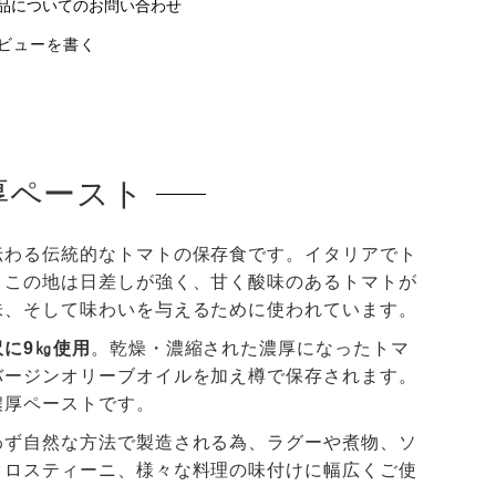
品についてのお問い合わせ
ビューを書く
厚ペースト
伝わる伝統的なトマトの保存食です。イタリアでト
！この地は日差しが強く、甘く酸味のあるトマトが
味、そして味わいを与えるために使われています。
に9㎏使用
。乾燥・濃縮された濃厚になったトマ
バージンオリーブオイルを加え樽で保存されます。
濃厚ペーストです。
わず自然な方法で製造される為、ラグーや煮物、ソ
クロスティーニ、様々な料理の味付けに幅広くご使