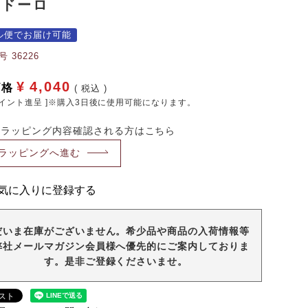
モドーロ
ル便でお届け可能
号
36226
¥
4,040
価格
税込
イント進呈 ]※購入3日後に使用可能になります。
・ラッピング内容確認される方はこちら
ラッピングへ進む
気に入りに登録する
だいま在庫がございません。希少品や商品の入荷情報等
弊社メールマガジン会員様へ優先的にご案内しておりま
す。是非ご登録くださいませ。