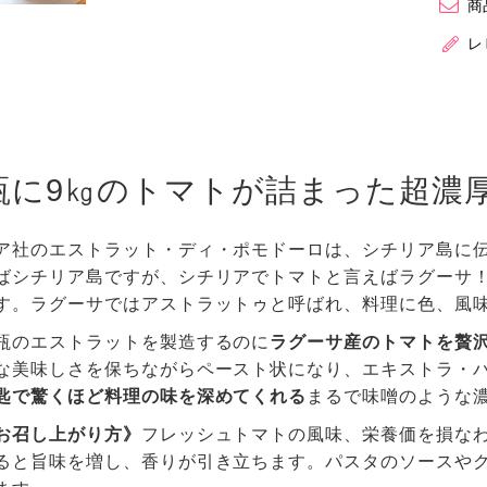
商
レ
瓶に9㎏のトマトが詰まった超濃
ア社のエストラット・ディ・ポモドーロは、シチリア島に
ばシチリア島ですが、シチリアでトマトと言えばラグーサ
す。ラグーサではアストラットゥと呼ばれ、料理に色、風
瓶のエストラットを製造するのに
ラグーサ産のトマトを贅沢
な美味しさを保ちながらペースト状になり、エキストラ・
匙で驚くほど料理の味を深めてくれる
まるで味噌のような
お召し上がり方》
フレッシュトマトの風味、栄養価を損な
ると旨味を増し、香りが引き立ちます。パスタのソースや