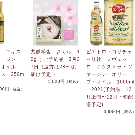
ノ エキス
共働学舎 さくら 9
ピエトロ・コリチェ
ァージン
0g（ ご予約品：3月2
ッリ社 ノヴェッ
・オイル
7日（遠方は28日)お
ロ エクストラ・ヴ
ス 250m
届け予定 ）
ァージン・オリー
1,520円
ブ・オイル 1000ml
（税込）
100円
2021(予約品：12
（税込）
月上旬〜12月下旬配
送予定)
3,986円
（税込