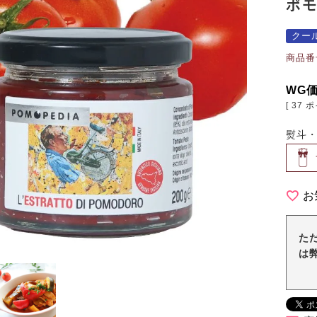
ポ
クー
商品番
WG
[
37
ポ
熨斗
お
た
は