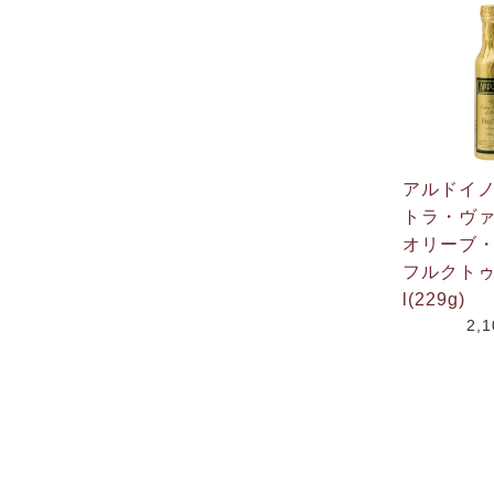
アルドイ
トラ・ヴ
オリーブ
フルクトゥ
l(229g)
2,