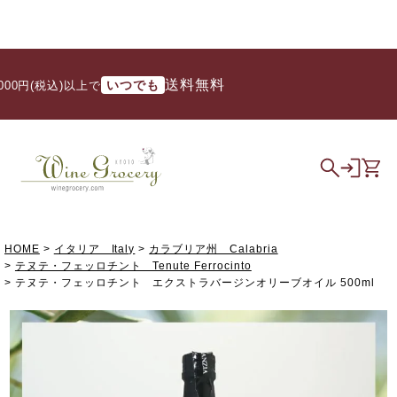
送料無料
いつでも
0円(税込)以上で
HOME
イタリア Italy
カラブリア州 Calabria
テヌテ・フェッロチント Tenute Ferrocinto
テヌテ・フェッロチント エクストラバージンオリーブオイル 500ml