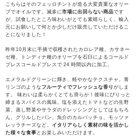
こちらはそのフェッロチントが造る大変貴重なオリー
ブでオイルです。滅多に
市場に出回らない商品
です
が、試食したところ味わいがとても素晴らしく、輸入
元にお願いして何とか少しだけ販売していただけるこ
とになりました！
昨年10月末に手摘で収穫されたカロレア種、カサネー
ゼ種、トンディナ種のオリーブを石臼によるコールド
プレスコールドプレスで 24 時間以内に加工。
エメラルドグリーンに輝き、軽やかなテクスチャ。青
リンゴのような
フルーティでフレッシュな香り
がしま
す。 味わいは柔らかくとても滑らか！後味にぴりっと
締まるスパイスの風味。塩を添えたトマトなどの生野
菜、蒸し野菜やサラダのドレッシングとしてはもちろ
ん、グリルしたパン、魚介のカルパッチョ、モッツァ
レッラチーズなど、
イタリアらしく素材の味を活かし
た様々な食事
とお楽しみいただけます。