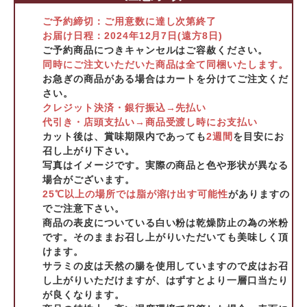
ご予約締切：ご用意数に達し次第終了
お届け日程：2024年12月7日(遠方8日)
ご予約商品につきキャンセルはご容赦ください。
同時にご注文いただいた商品は全て同梱いたします。
お急ぎの商品がある場合はカートを分けてご注文くだ
さい。
クレジット決済・銀行振込→先払い
代引き・店頭支払い→商品受渡し時にお支払い
カット後は、賞味期限内であっても
2週間
を目安にお
召し上がり下さい。
写真はイメージです。実際の商品と色や形状が異なる
場合がございます。
25℃以上の場所では脂が溶け出す可能性
がありますの
でご注意下さい。
商品の表皮についている白い粉は乾燥防止の為の米粉
です。そのままお召し上がりいただいても美味しく頂
けます。
サラミの皮は天然の腸を使用していますので皮はお召
し上がりいただけますが、はずすとより一層口当たり
が良くなります。