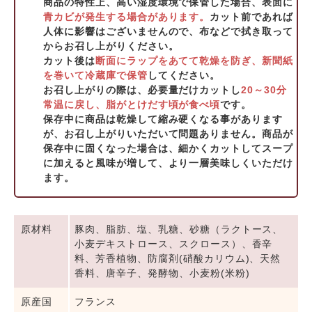
商品の特性上、高い湿度環境で保管した場合、表面に
青カビが発生する場合があります。
カット前であれば
人体に影響はございませんので、布などで拭き取って
からお召し上がりください。
カット後は
断面にラップをあてて乾燥を防ぎ、新聞紙
を巻いて冷蔵庫で保管
してください。
お召し上がりの際は、必要量だけカットし
20～30分
常温に戻し、脂がとけだす頃が食べ頃
です。
保存中に商品は乾燥して縮み硬くなる事があります
が、お召し上がりいただいて問題ありません。商品が
保存中に固くなった場合は、細かくカットしてスープ
に加えると風味が増して、より一層美味しくいただけ
ます。
原材料
豚肉、脂肪、塩、乳糖、砂糖（ラクトース、
小麦デキストロース、スクロース）、香辛
料、芳香植物、防腐剤(硝酸カリウム)、天然
香料、唐辛子、発酵物、小麦粉(米粉)
原産国
フランス