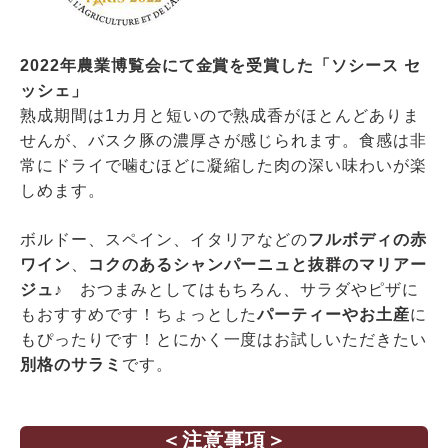
2022年農業博覧会にて金賞を受賞した「ソシース セ
ッシェ」
熟成期間は1カ月と短いので熟成香がほとんどありま
せんが、バスク豚の濃厚さが感じられます。食感は非
常にドライで噛むほどに凝縮した肉の深い味わいが楽
しめます。
ボルドー、スペイン、イタリアなどの
フルボディの赤
ワイン
、
コクのあるシャンパーニュと抜群のマリアー
ジュ
♪ おつまみとしてはもちろん、サラダやピザに
もおすすめです！ちょっとした
パーティーやお土産
に
もぴったりです！とにかく一度はお試しいただきたい
別格のサラミ
です。
＜注意事項＞