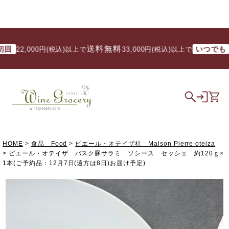
送料無料
送料
いつでも
2,000円(税込)以上で
/ 33,000円(税込)以上で
HOME
食品 Food
ピエール・オテイザ社 Maison Pierre oteiza
ピエール・オテイザ バスク豚サラミ ソシース セッシェ 約120ｇ×
1本(ご予約品：12月7日(遠方は8日)お届け予定)