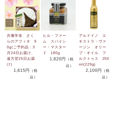
共働学舎 さく
ヒル・ファー
アルドイノ エ
らのアフィネ 9
ム スパイシ
キストラ・ヴァ
0g(ご予約品：3
ー・マスター
ージン オリー
月24日お届け、
ド 180g
ブ・オイル フ
遠方翌25日お届
ルクトゥス 250
1,820円
（税
け)
ml(229g)
込）
1,615円
2,100円
（税
（税
込）
込）