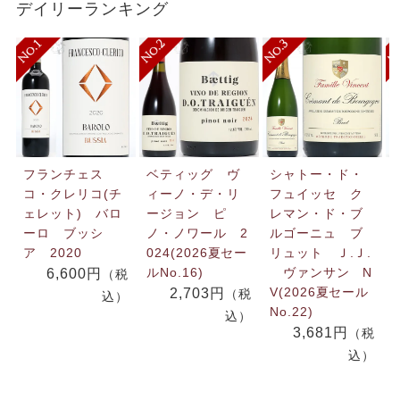
デイリーランキング
フランチェス
ベティッグ ヴ
シャトー・ド・
コ・クレリコ(チ
ィーノ・デ・リ
フュイッセ ク
ェレット) バロ
ージョン ピ
レマン・ド・ブ
ーロ ブッシ
ノ・ノワール 2
ルゴーニュ ブ
ア 2020
024(2026夏セー
リュット Ｊ.Ｊ.
ルNo.16)
ヴァンサン N
6,600円
（税
V(2026夏セール
2,703円
（税
込）
No.22)
込）
3,681円
（税
込）