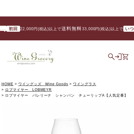
送料無料
初回
いつでも
22,000円(税込)以上で
/ 33,000円(税込)以上で
HOME
ワイングッズ Wine Goods
ワイングラス
ロブマイヤー LOBMEYR
ロブマイヤー バレリーナ シャンパン チューリップA【人気定番】