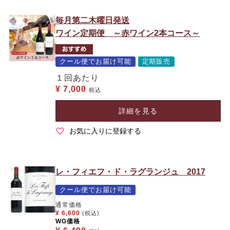
毎月第二木曜日発送
ワイン定期便 ～赤ワイン2本コース～
クール便でお届け可能
定期販売
１回あたり
¥
7,000
税込
詳細を見る
お気に入りに登録する
レ・フィエフ・ド・ラグランジュ 2017
クール便でお届け可能
通常価格
¥
6,600
(税込)
WG価格