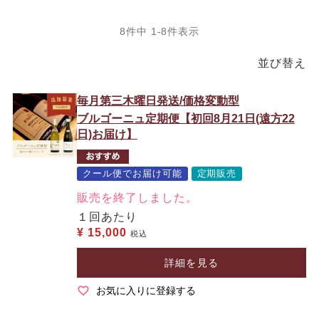
8
件中
1
-
8
件表示
並び替え
毎月第三木曜日発送/価格変動型
ブルゴーニュ定期便【初回8月21日(遠方22
日)お届け】
クール便でお届け可能
定期販売
販売を終了しました。
１回あたり
¥
15,000
税込
詳細を見る
お気に入りに登録する