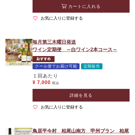
カートに入れる
お気に入りに登録する
毎月第三木曜日発送
ワイン定期便 ～白ワイン2本コース～
クール便でお届け可能
定期販売
１回あたり
¥
7,000
税込
詳細を見る
お気に入りに登録する
鳥居平今村 柏尾山南方 甲州ブラン 柏尾