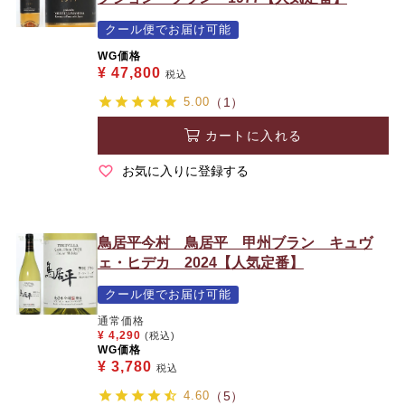
クール便でお届け可能
WG価格
¥
47,800
税込
5.00
（1）
カートに入れる
お気に入りに登録する
鳥居平今村 鳥居平 甲州ブラン キュヴ
ェ・ヒデカ 2024【人気定番】
クール便でお届け可能
通常価格
¥
4,290
(税込)
WG価格
¥
3,780
税込
4.60
（5）