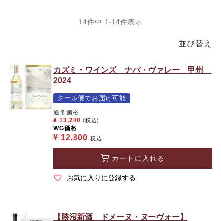
14
件中
1
-
14
件表示
並び替え
カズミ・ワインズ ナパ・ヴァレー 甲州
2024
クール便でお届け可能
通常価格
¥
13,200
(税込)
WG価格
¥
12,800
税込
カートに入れる
お気に入りに登録する
【勝沼新酒 ドメーヌ・ヌーヴォー】