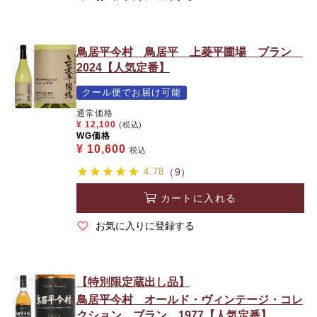
鳥居平今村 鳥居平 上菱平圃場 ブラン
2024【人気定番】
クール便でお届け可能
通常価格
¥
12,100
(税込)
WG価格
¥
10,600
税込
4.78
（9）
カートに入れる
お気に入りに登録する
【特別限定蔵出し品】
鳥居平今村 オールド・ヴィンテージ・コレ
クション ブラン 1977【人気定番】