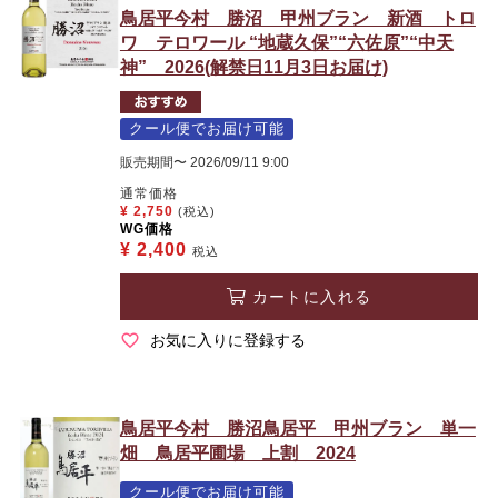
鳥居平今村 勝沼 甲州ブラン 新酒 トロ
ワ テロワール “地蔵久保”“六佐原”“中天
神” 2026(解禁日11月3日お届け)
クール便でお届け可能
販売期間
〜
2026/09/11 9:00
通常価格
¥
2,750
(税込)
WG価格
¥
2,400
税込
カートに入れる
お気に入りに登録する
鳥居平今村 勝沼鳥居平 甲州ブラン 単一
畑 鳥居平圃場 上割 2024
クール便でお届け可能