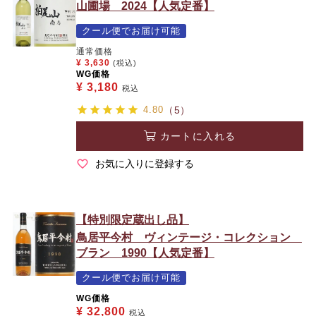
山圃場 2024【人気定番】
クール便でお届け可能
通常価格
¥
3,630
(税込)
WG価格
¥
3,180
税込
4.80
（5）
カートに入れる
お気に入りに登録する
【特別限定蔵出し品】
鳥居平今村 ヴィンテージ・コレクション
ブラン 1990【人気定番】
クール便でお届け可能
WG価格
¥
32,800
税込