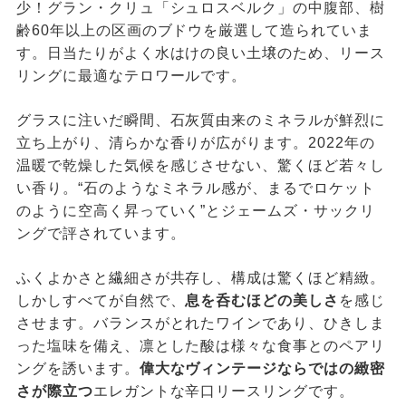
少！グラン・クリュ「シュロスベルク」の中腹部、樹
齢60年以上の区画のブドウを厳選して造られていま
す。日当たりがよく水はけの良い土壌のため、リース
リングに最適なテロワールです。
グラスに注いだ瞬間、石灰質由来のミネラルが鮮烈に
立ち上がり、清らかな香りが広がります。2022年の
温暖で乾燥した気候を感じさせない、驚くほど若々し
い香り。“石のようなミネラル感が、まるでロケット
のように空高く昇っていく”とジェームズ・サックリ
ングで評されています。
ふくよかさと繊細さが共存し、構成は驚くほど精緻。
しかしすべてが自然で、
息を呑むほどの美しさ
を感じ
させます。バランスがとれたワインであり、ひきしま
った塩味を備え、凛とした酸は様々な食事とのペアリ
ングを誘います。
偉大なヴィンテージならではの緻密
さが際立つ
エレガントな辛口リースリングです。