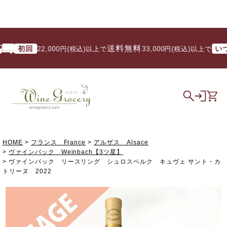
送料無料
初回
いつでも
22,000円(税込)以上で
/ 33,000円(税込)以上で
HOME
フランス France
アルザス Alsace
ヴァインバック Weinbach【3ツ星】
ヴァインバック リースリング シュロスベルク キュヴェ サント・カ
トリーヌ 2022