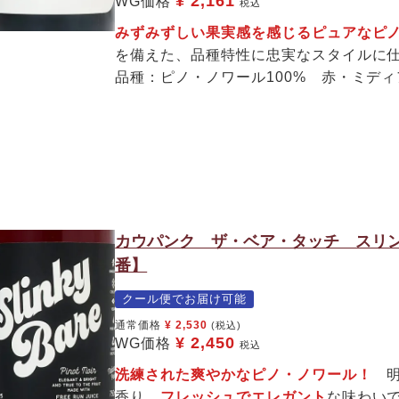
¥
2,161
WG価格
税込
みずみずしい果実感を感じるピュアなピ
を備えた、品種特性に忠実なスタイルに
品種：ピノ・ノワール100% 赤・ミデ
カウパンク ザ・ベア・タッチ スリン
番】
クール便でお届け可能
通常価格
¥
2,530
(税込)
¥
2,450
WG価格
税込
洗練された爽やかなピノ・ノワール！
明
香り。
フレッシュでエレガント
な味わい