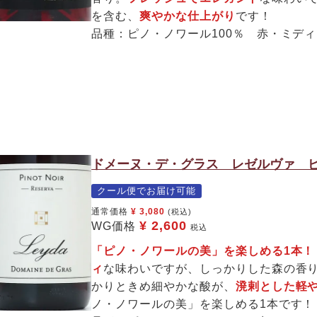
を含む、
爽やかな仕上がり
です！
品種：ピノ・ノワール100％ 赤・ミデ
ドメーヌ・デ・グラス レゼルヴァ ピ
クール便でお届け可能
通常価格
¥
3,080
(税込)
¥
2,600
WG価格
税込
「ピノ・ノワールの美」を楽しめる1本！
ィ
な味わいですが、しっかりした森の香
かりときめ細やかな酸が、
溌剌とした軽
ノ・ノワールの美」を楽しめる1本です！