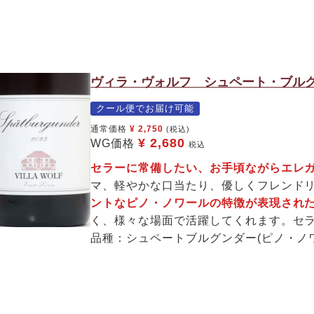
ヴィラ・ヴォルフ シュペート・ブルグ
クール便でお届け可能
通常価格
¥
2,750
(税込)
¥
2,680
WG価格
税込
セラーに常備したい、お手頃ながらエレ
マ、軽やかな口当たり、優しくフレンド
ントなピノ・ノワールの特徴が表現され
く、様々な場面で活躍してくれます。セ
品種：シュペートブルグンダー(ピノ・ノワ