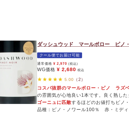
ダッシュウッド マールボロー ピノ・
クール便でお届け可能
通常価格
¥
2,970
(税込)
¥
2,680
WG価格
税込
（2）
5.00
コスパ抜群のマールボロー・ピノ ラズ
の雰囲気が心地良い1本です。良く熟し
ゴーニュに匹敵
するほどのお値打ちピノ
品種：ピノ・ノワール100％ 赤・ミデ