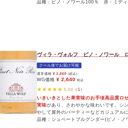
品種：ピノ・ノワール100％ 赤・ミデ
ヴィラ・ヴォルフ ピノ・ノワール ロ
クール便でお届け可能
通常価格
¥
2,860
(税込)
¥
2,640
WG価格
税込
（1）
5.00
いきいきとした果実味のお手頃高品質ロ
実味
があり、さわやかな味わいです。シ
やして屋外のパーティーなどカジュアルに
品種：シュペートブルグンダー(ピノ・ノワ