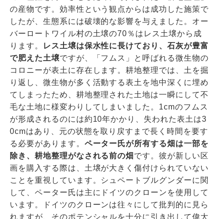
の産物です。効率性という観点からは成功した施策で
したが、生態系には破壊的な影響を与えました。オー
バーロートワイル村の土壌の70％はレス土壌から成
ります。
レス土壌は保水性に長けており、石灰が豊富
で肥えた土壌
ですが、「フムス」と呼ばれる微生物の
コロニーが表土に存在します。耕地整理では、土を掘
り返し、微生物が多く活動する表土を地中深くに埋め
てしまったため、耕地整理された土地は一瞬にして不
毛な土地に様変わりしてしまいました。1cmのフムス
が形成されるのには約10年かかり、失われた表土は3
0cmはあり、元の状態を取り戻すまで長く時間を要す
る必要があります。
ペーター氏が所有する畑は一部を
除き、耕地整理がなされる前の畑
です。彼が新しい区
画を購入する際は、土壌が大きく傷付けられていない
ことを重視しています。シュペートブルグンダーに関
して、ペーター氏は主にドイツのクローンを使用して
います。ドイツのクローンは往々にして批判的に見ら
れますが、そのポテンシャルを十分に引き出して偉大