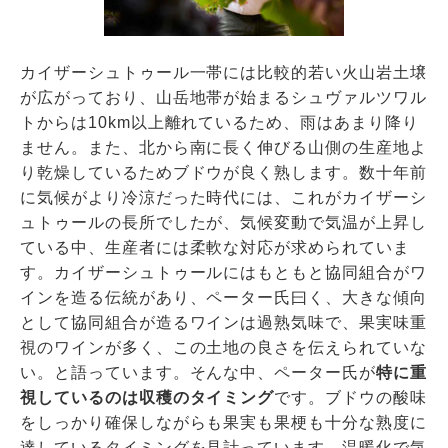
カイザーシュトゥール一帯には比較的若い火山岩土壌
が広がっており、山岳地帯が始まるシュヴァルツワル
トからは10km以上離れているため、雨はあまり降り
ません。また、北から南に長く伸びる山側の生産地よ
り乾燥しているためブドウが良く熟します。数十年前
に気候がより冷涼だった時代には、これがカイザーシ
ュトゥールの長所でしたが、気候変動で気温が上昇し
ている中、生産者には柔軟な対応が求められていま
す。カイザーシュトゥールにはもともと協同組合がワ
インを造る伝統があり、ペーター氏曰く、大きな傾向
として協同組合が造るワインは過熟気味で、果実味重
視のワインが多く、この土地の良さを伝えられていな
い。と語っています。そんな中、ペーター氏が
特に重
視しているのは収穫のタイミング
です。ブドウの酸味
をしっかり確保しながらも果実も果梗も十分な熟度に
達しているタイミングを見計っています。温暖化で気