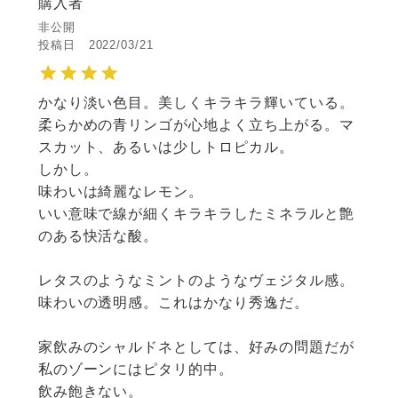
購入者
非公開
投稿日
2022/03/21
かなり淡い色目。美しくキラキラ輝いている。

柔らかめの青リンゴが心地よく立ち上がる。マ
スカット、あるいは少しトロピカル。

しかし。

味わいは綺麗なレモン。

いい意味で線が細くキラキラしたミネラルと艶
のある快活な酸。

レタスのようなミントのようなヴェジタル感。

味わいの透明感。これはかなり秀逸だ。

家飲みのシャルドネとしては、好みの問題だが
私のゾーンにはピタリ的中。

飲み飽きない。
