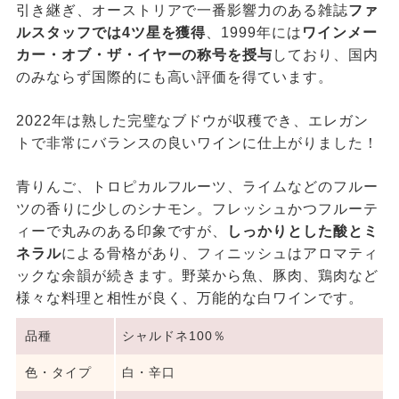
引き継ぎ、オーストリアで一番影響力のある雑誌
ファ
ルスタッフでは4ツ星を獲得
、1999年には
ワインメー
カー・オブ・ザ・イヤーの称号を授与
しており、国内
のみならず国際的にも高い評価を得ています。
2022年は熟した完璧なブドウが収穫でき、エレガン
トで非常にバランスの良いワインに仕上がりました！
青りんご、トロピカルフルーツ、ライムなどのフルー
ツの香りに少しのシナモン。フレッシュかつフルーテ
ィーで丸みのある印象ですが、
しっかりとした酸とミ
ネラル
による骨格があり、フィニッシュはアロマティ
ックな余韻が続きます。野菜から魚、豚肉、鶏肉など
様々な料理と相性が良く、万能的な白ワインです。
品種
シャルドネ100％
色・タイプ
白・辛口