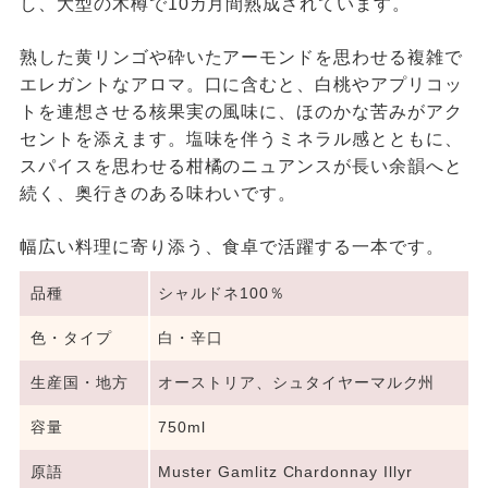
し、大型の木樽で10カ月間熟成されています。
熟した黄リンゴや砕いたアーモンドを思わせる複雑で
エレガントなアロマ。口に含むと、白桃やアプリコッ
トを連想させる核果実の風味に、ほのかな苦みがアク
セントを添えます。塩味を伴うミネラル感とともに、
スパイスを思わせる柑橘のニュアンスが長い余韻へと
続く、奥行きのある味わいです。
幅広い料理に寄り添う、食卓で活躍する一本です。
品種
シャルドネ100％
色・タイプ
白・辛口
生産国・地方
オーストリア、シュタイヤーマルク州
容量
750ml
原語
Muster Gamlitz Chardonnay Illyr