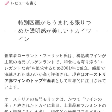
レビューを書く
特別区画からうまれる張りつ
めた透明感が美しいトカイワ
イン
創業者ローラント・フェリッヒ氏は、樽熟成ワインが
主流の地元ブルゲンラントで、和食にも寄り添う“エ
レガントな赤”を追求するため2001年に独立。繊細で
洗練された味わいが高く評価され、現在は
オーストリ
ア赤ワインのトップ生産者
として世界的に注目されて
います。
オーストリアの名門モリックは、かつて「ワインの
王」と称されたトカイに着目。土着品種フルミントの
酸と複雑さを引き出し、現代的な極辛口スタイルとし