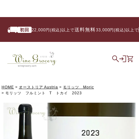
送料無料
初回
いつ
22,000円(税込)以上で
/ 33,000円(税込)以上で
HOME
オーストリア Austria
モリッツ Moric
モリッツ フルミント T トカイ 2023