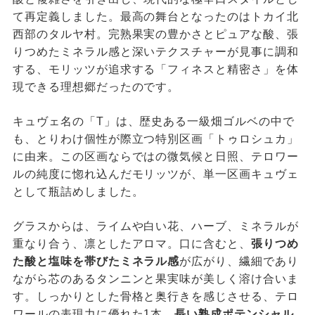
て再定義しました。最高の舞台となったのはトカイ北
西部のタルヤ村。完熟果実の豊かさとピュアな酸、張
りつめたミネラル感と深いテクスチャーが見事に調和
する、モリッツが追求する「フィネスと精密さ」を体
現できる理想郷だったのです。
キュヴェ名の「T」は、歴史ある一級畑ゴルベの中で
も、とりわけ個性が際立つ特別区画「トゥロシュカ」
に由来。この区画ならではの微気候と日照、テロワー
ルの純度に惚れ込んだモリッツが、単一区画キュヴェ
として瓶詰めしました。
グラスからは、ライムや白い花、ハーブ、ミネラルが
重なり合う、凛としたアロマ。口に含むと、
張りつめ
た酸と塩味を帯びたミネラル感
が広がり、繊細であり
ながら芯のあるタンニンと果実味が美しく溶け合いま
す。しっかりとした骨格と奥行きを感じさせる、テロ
ワールの表現力に優れた1本。
長い熟成ポテンシャル